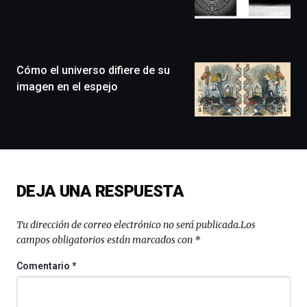
llenará
la
ciudad
de
monólogos,
Cómo el universo difiere de su
exposiciones,
imagen en el espejo
conferencias,
docufórums
y
espectáculos
de
ciencia
del
DEJA UNA RESPUESTA
16
de
septiembre
Tu dirección de correo electrónico no será publicada.
Los
al
campos obligatorios están marcados con
*
4
de
Comentario
*
octubre.
La
iniciativa,