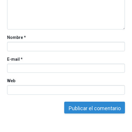
organizada
por
la
Cátedra…
Nombre
*
E-mail
*
Web