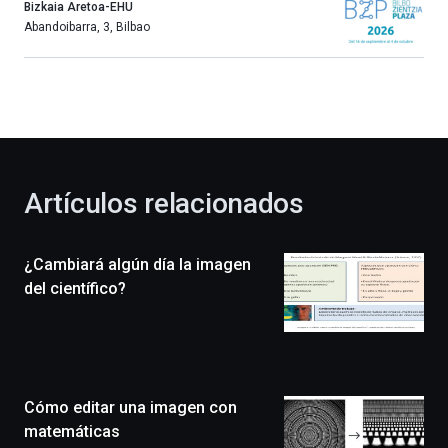
año
Bizkaia Aretoa-EHU
más,
Abandoibarra, 3
,
Bilbao
Bilbao
dará
la
bienvenida
al
otoño
con
la
Artículos relacionados
celebración
de
la
¿Cambiará algún día la imagen
novena
edición
del científico?
de
Bilbo
Zientzia
Plaza
(BZP),
Cómo editar una imagen con
un
festival
matemáticas
que