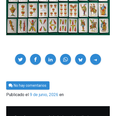
Compartir
Por
No hay comentarios
César
Publicado el
9 de junio, 2026
en
Tomé