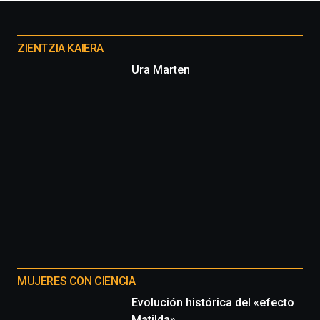
Otros
proyectos
ZIENTZIA KAIERA
Ura Marten
MUJERES CON CIENCIA
Evolución histórica del «efecto
Matilda»