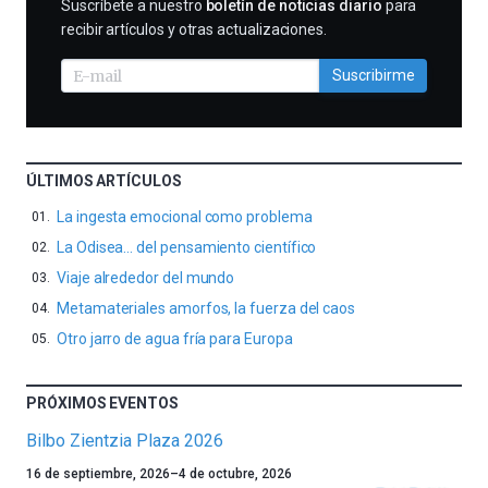
SUSCRIBIRME
Suscríbete a nuestro
boletín de noticias diario
para
recibir artículos y otras actualizaciones.
Suscribirme
ÚLTIMOS ARTÍCULOS
La ingesta emocional como problema
La Odisea… del pensamiento científico
Viaje alrededor del mundo
Metamateriales amorfos, la fuerza del caos
Otro jarro de agua fría para Europa
PRÓXIMOS EVENTOS
Bilbo Zientzia Plaza 2026
Un
16 de septiembre, 2026
–
4 de octubre, 2026