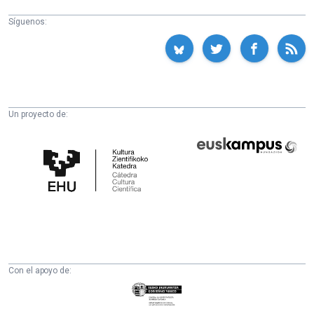
Síguenos:
Un proyecto de:
Cátedra
Euskampus
de
Fundazioa
Cultura
Científica
de
la
UPV/EHU
Con el apoyo de:
Eusko
Jaurlaritza