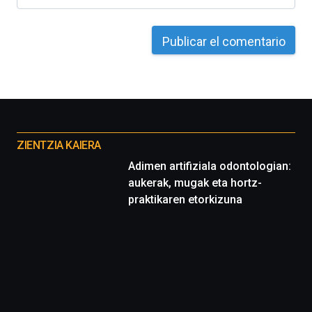
Otros
proyectos
ZIENTZIA KAIERA
Adimen artifiziala odontologian:
aukerak, mugak eta hortz-
praktikaren etorkizuna