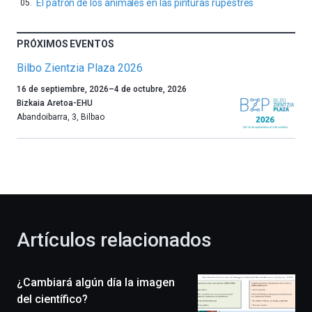
El patrón de los animales en las pinturas rupestres
PRÓXIMOS EVENTOS
Bilbo Zientzia Plaza 2026
Un
16 de septiembre, 2026
–
4 de octubre, 2026
año
Bizkaia Aretoa-EHU
más,
Abandoibarra, 3
,
Bilbao
Bilbao
dará
la
bienvenida
al
otoño
con
la
Artículos relacionados
celebración
de
la
¿Cambiará algún día la imagen
novena
edición
del científico?
de