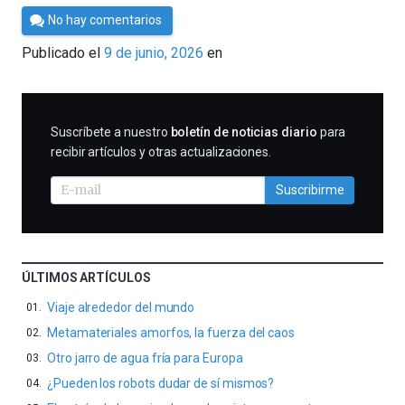
Por
No hay comentarios
César
Publicado el
9 de junio, 2026
en
Tomé
SUSCRIBIRME
Suscríbete a nuestro
boletín de noticias diario
para
recibir artículos y otras actualizaciones.
Suscribirme
ÚLTIMOS ARTÍCULOS
Viaje alrededor del mundo
Metamateriales amorfos, la fuerza del caos
Otro jarro de agua fría para Europa
¿Pueden los robots dudar de sí mismos?