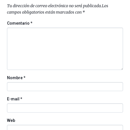
septiembre
Tu dirección de correo electrónico no será publicada.
Los
al
campos obligatorios están marcados con
*
4
de
Comentario
*
octubre.
La
iniciativa,
organizada
por
la
Cátedra…
Nombre
*
E-mail
*
Web