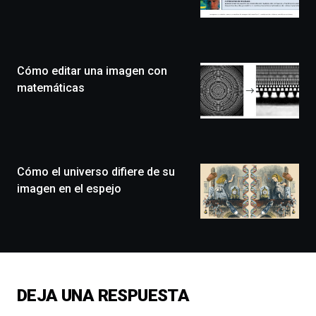
Bilbo
Zientzia
Plaza
(BZP),
Cómo editar una imagen con
un
festival
matemáticas
que
llenará
la
ciudad
de
monólogos,
Cómo el universo difiere de su
exposiciones,
imagen en el espejo
conferencias,
docufórums
y
espectáculos
de
ciencia
del
DEJA UNA RESPUESTA
16
de