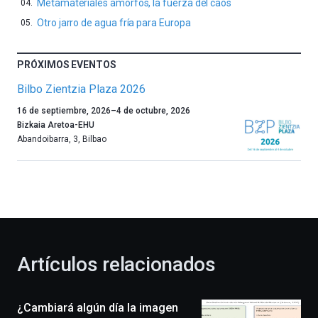
Metamateriales amorfos, la fuerza del caos
Otro jarro de agua fría para Europa
PRÓXIMOS EVENTOS
Bilbo Zientzia Plaza 2026
Un
16 de septiembre, 2026
–
4 de octubre, 2026
año
Bizkaia Aretoa-EHU
más,
Abandoibarra, 3
,
Bilbao
Bilbao
dará
la
bienvenida
al
otoño
con
la
Artículos relacionados
celebración
de
la
¿Cambiará algún día la imagen
novena