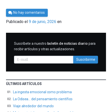
Por
No hay comentarios
César
Publicado el
9 de junio, 2026
en
Tomé
SUSCRIBIRME
Suscríbete a nuestro
boletín de noticias diario
para
recibir artículos y otras actualizaciones.
Suscribirme
ÚLTIMOS ARTÍCULOS
La ingesta emocional como problema
La Odisea… del pensamiento científico
Viaje alrededor del mundo