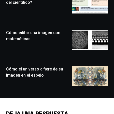
edición
del científico?
de
Bilbo
Zientzia
Plaza
(BZP),
Cómo editar una imagen con
un
festival
matemáticas
que
llenará
la
ciudad
de
monólogos,
Cómo el universo difiere de su
exposiciones,
imagen en el espejo
conferencias,
docufórums
y
espectáculos
de
ciencia
del
DEJA UNA RESPUESTA
16