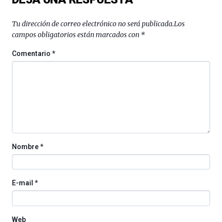
de
septiembre
Tu dirección de correo electrónico no será publicada.
Los
al
campos obligatorios están marcados con
*
4
de
Comentario
*
octubre.
La
iniciativa,
organizada
por
la
Cátedra…
Nombre
*
E-mail
*
Web