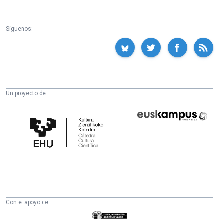
Síguenos:
Un proyecto de:
Cátedra
Euskampus
de
Fundazioa
Cultura
Científica
de
la
UPV/EHU
Con el apoyo de:
Eusko