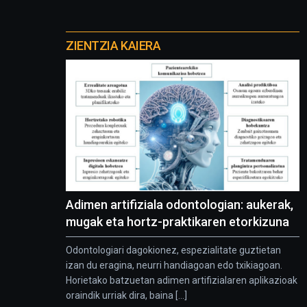
Otros
proyectos
ZIENTZIA KAIERA
Adimen artifiziala odontologian: aukerak,
mugak eta hortz-praktikaren etorkizuna
Odontologiari dagokionez, espezialitate guztietan
izan du eragina, neurri handiagoan edo txikiagoan.
Horietako batzuetan adimen artifizialaren aplikazioak
oraindik urriak dira, baina [...]