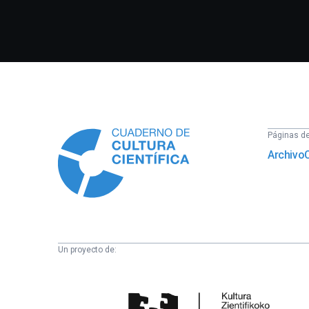
Información
Páginas del
Archivo
Un proyecto de:
Cátedra
de
Cultura