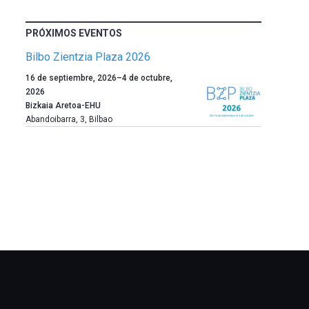
PRÓXIMOS EVENTOS
Bilbo Zientzia Plaza 2026
Un
16 de septiembre, 2026
–
4 de octubre,
año
2026
más,
Bizkaia Aretoa-EHU
Bilbao
Abandoibarra, 3
,
Bilbao
dará
la
bienvenida
al
otoño
con
la
celebración
de
la
novena
edición
de