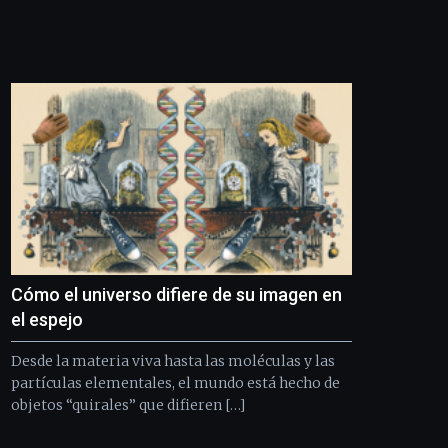
Bilbo
Zientzia
Plaza
(BZP),
un
festival
que
llenará
la
ciudad
de
monólogos,
exposiciones,
conferencias,
docufórums
Cómo el universo difiere de su imagen en
y
el espejo
espectáculos
de
Desde la materia viva hasta las moléculas y las
ciencia
partículas elementales, el mundo está hecho de
del
objetos “quirales” que difieren […]
16
de
septiembre