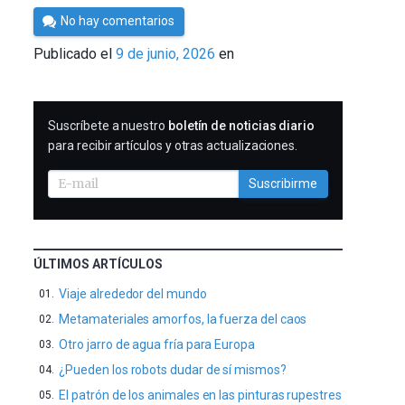
Por
No hay comentarios
César
Publicado el
9 de junio, 2026
en
Tomé
SUSCRIBIRME
Suscríbete a nuestro
boletín de noticias diario
para recibir artículos y otras actualizaciones.
Suscribirme
ÚLTIMOS ARTÍCULOS
Viaje alrededor del mundo
Metamateriales amorfos, la fuerza del caos
Otro jarro de agua fría para Europa
¿Pueden los robots dudar de sí mismos?
El patrón de los animales en las pinturas rupestres