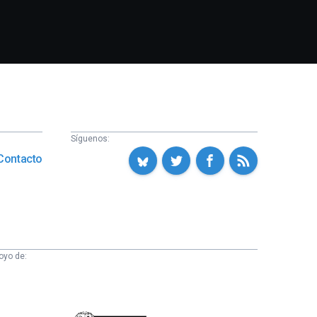
Síguenos:
Contacto
oyo de: