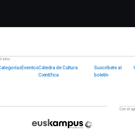
 sitio:
Categorías
Eventos
Cátedra de Cultura
Suscríbete al
Científica
boletín
Con el ap
Euskampus
Fundazioa