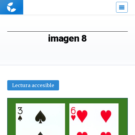
Cuaderno
de
Cultura
Científica
imagen 8
Lectura accesible