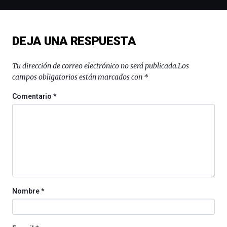
espectáculos
de
ciencia
del
DEJA UNA RESPUESTA
16
de
septiembre
Tu dirección de correo electrónico no será publicada.
Los
al
campos obligatorios están marcados con
*
4
de
Comentario
*
octubre.
La
iniciativa,
organizada
por
la
Cátedra…
Nombre
*