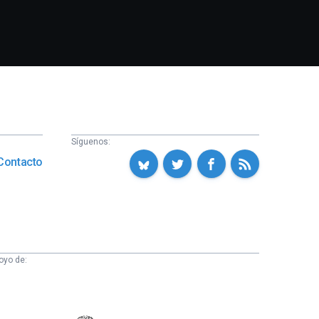
Síguenos:
Contacto
oyo de: