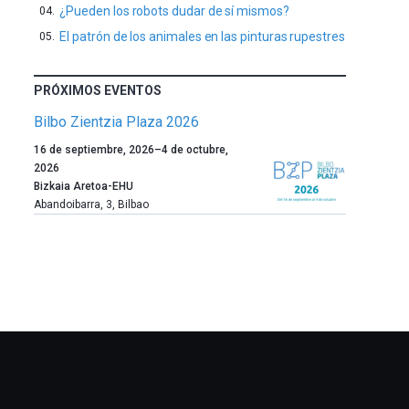
¿Pueden los robots dudar de sí mismos?
El patrón de los animales en las pinturas rupestres
PRÓXIMOS EVENTOS
Bilbo Zientzia Plaza 2026
Un
16 de septiembre, 2026
–
4 de octubre,
año
2026
más,
Bizkaia Aretoa-EHU
Bilbao
Abandoibarra, 3
,
Bilbao
dará
la
bienvenida
al
otoño
con
la
celebración
de
la
novena