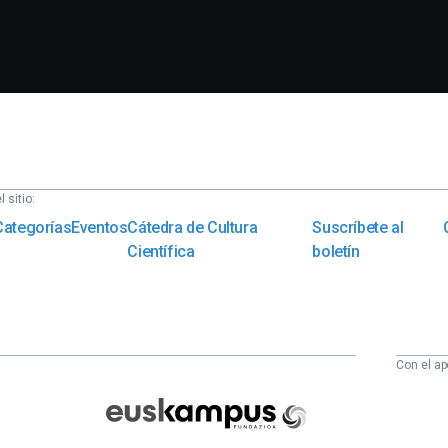
 sitio:
Categorías
Eventos
Cátedra de Cultura
Suscríbete al
Científica
boletín
Con el ap
Euskampus
Fundazioa