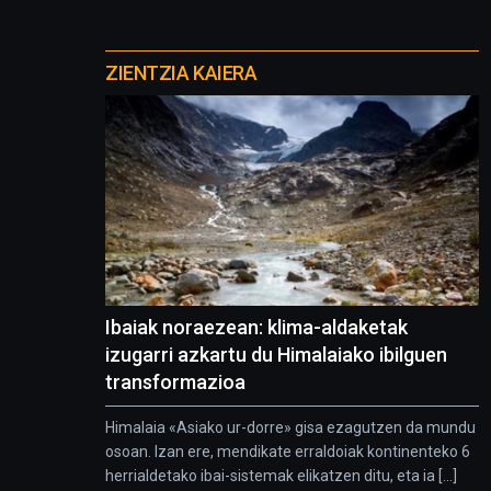
Otros
proyectos
ZIENTZIA KAIERA
Ibaiak noraezean: klima-aldaketak
izugarri azkartu du Himalaiako ibilguen
transformazioa
Himalaia «Asiako ur-dorre» gisa ezagutzen da mundu
osoan. Izan ere, mendikate erraldoiak kontinenteko 6
herrialdetako ibai-sistemak elikatzen ditu, eta ia [...]