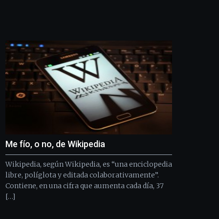
edición
de
Bilbo
Zientzia
Plaza
(BZP),
un
festival
que
llenará
la
ciudad
de
monólogos,
Me fío, o no, de Wikipedia
exposiciones,
conferencias,
Wikipedia, según Wikipedia, es “una enciclopedia
docufórums
y
libre, políglota y editada colaborativamente”.
espectáculos
Contiene, en una cifra que aumenta cada día, 37
de
[…]
ciencia
del