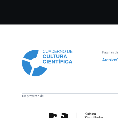
Información
Páginas del
Archivo
Un proyecto de:
Cátedra
de
Cultura