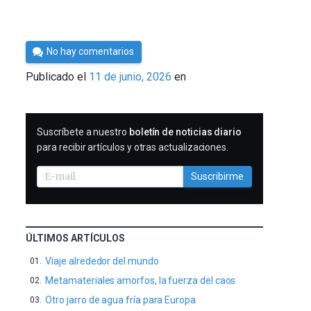
Por
No hay comentarios
César
Publicado el
11 de junio, 2026
en
Tomé
SUSCRIBIRME
Suscríbete a nuestro
boletín de noticias diario
para recibir artículos y otras actualizaciones.
Suscribirme
ÚLTIMOS ARTÍCULOS
Viaje alrededor del mundo
Metamateriales amorfos, la fuerza del caos
Otro jarro de agua fría para Europa