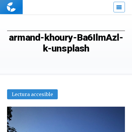
Cuaderno
de
Cultura
Científica
armand-khoury-Ba6IlmAzl-
k-unsplash
Lectura accesible