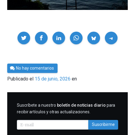
Compartir
Por
No hay comentarios
César
Publicado el
15 de junio, 2026
en
Tomé
SUSCRIBIRME
Suscríbete a nuestro
boletín de noticias diario
para
recibir artículos y otras actualizaciones.
Suscribirme