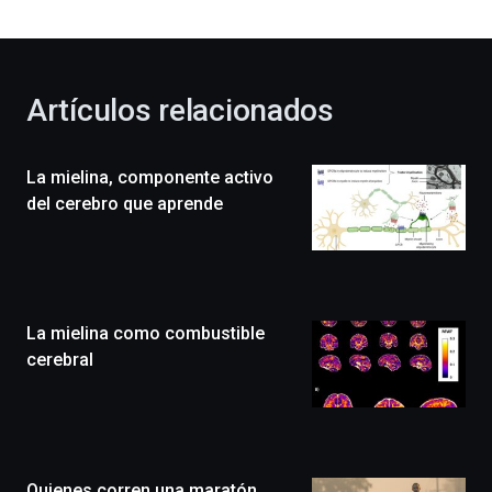
bienvenida
al
otoño
con
la
Artículos relacionados
celebración
de
la
La mielina, componente activo
novena
edición
del cerebro que aprende
de
Bilbo
Zientzia
Plaza
(BZP),
La mielina como combustible
un
festival
cerebral
que
llenará
la
ciudad
de
monólogos,
Quienes corren una maratón