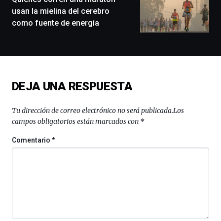
exposiciones,
usan la mielina del cerebro
conferencias,
como fuente de energía
docufórums
y
espectáculos
de
ciencia
del
DEJA UNA RESPUESTA
16
de
septiembre
Tu dirección de correo electrónico no será publicada.
Los
al
campos obligatorios están marcados con
*
4
de
Comentario
*
octubre.
La
iniciativa,
organizada
por
la
Cátedra…