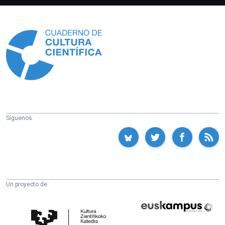
Información
Síguenos:
Un proyecto de:
Cátedra
Euskampus
de
Fundazioa
Cultura