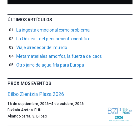
ÚLTIMOS ARTÍCULOS
La ingesta emocional como problema
La Odisea… del pensamiento científico
Viaje alrededor del mundo
Metamateriales amorfos, la fuerza del caos
Otro jarro de agua fría para Europa
PRÓXIMOS EVENTOS
Bilbo Zientzia Plaza 2026
Un
16 de septiembre, 2026
–
4 de octubre, 2026
año
Bizkaia Aretoa-EHU
más,
Abandoibarra, 3
,
Bilbao
Bilbao
dará
la