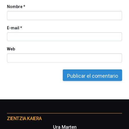
Nombre
*
E-mail
*
Web
Otros
proyectos
ZIENTZIA KAIERA
Ura Marten