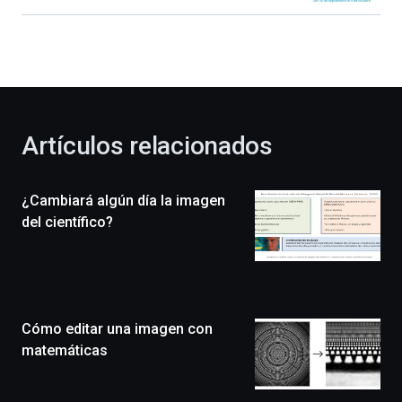
Bilbao
dará
la
bienvenida
al
otoño
con
la
Artículos relacionados
celebración
de
la
¿Cambiará algún día la imagen
novena
edición
del científico?
de
Bilbo
Zientzia
Plaza
(BZP),
Cómo editar una imagen con
un
festival
matemáticas
que
llenará
la