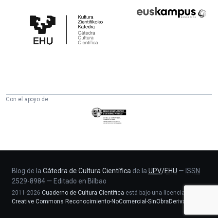
Cátedra
Euskampus
de
Fundazioa
Cultura
Científica
de
la
UPV/EHU
Con el apoyo de:
Eusko
Jaurlaritza
-
Zientzia,
Unibertsitate
eta
Blog de la
Cátedra de Cultura Científica
de la
UPV
/
EHU
—
ISSN
2529-8984
—
Editado en Bilbao
Berrikuntza
2011-2026
Cuaderno de Cultura Científica
está bajo una licencia
saila
Creative Commons Reconocimiento-NoComercial-SinObraDerivada 4.0