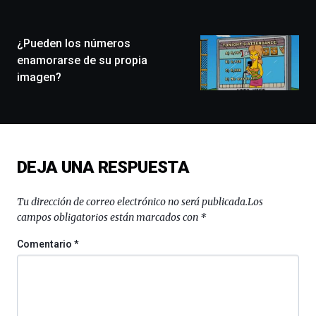
ciudad
de
monólogos,
¿Pueden los números
exposiciones,
enamorarse de su propia
conferencias,
imagen?
docufórums
y
espectáculos
de
ciencia
del
DEJA UNA RESPUESTA
16
de
septiembre
Tu dirección de correo electrónico no será publicada.
Los
al
campos obligatorios están marcados con
*
4
de
Comentario
*
octubre.
La
iniciativa,
organizada
por