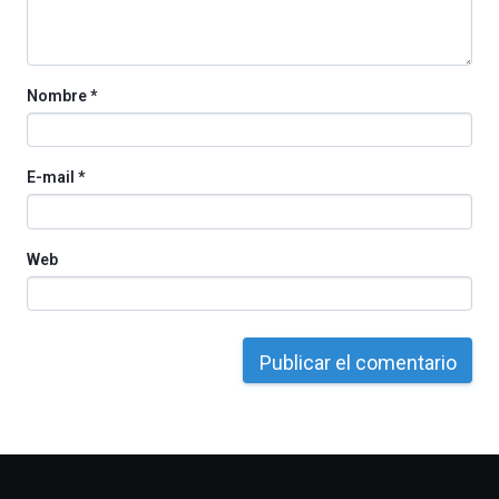
la
Cátedra…
Nombre
*
E-mail
*
Web
Otros