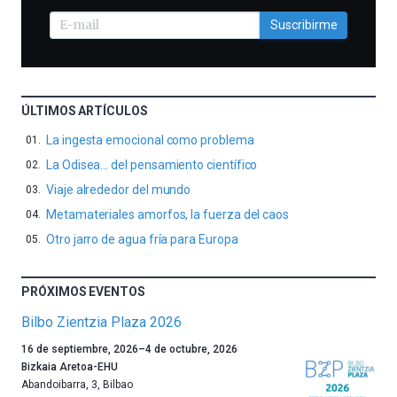
Suscribirme
ÚLTIMOS ARTÍCULOS
La ingesta emocional como problema
La Odisea… del pensamiento científico
Viaje alrededor del mundo
Metamateriales amorfos, la fuerza del caos
Otro jarro de agua fría para Europa
PRÓXIMOS EVENTOS
Bilbo Zientzia Plaza 2026
Un
16 de septiembre, 2026
–
4 de octubre, 2026
año
Bizkaia Aretoa-EHU
más,
Abandoibarra, 3
,
Bilbao