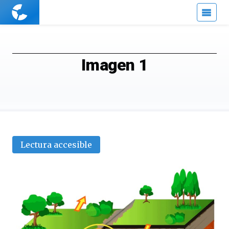
Cuaderno
de
Cultura
Científica
Imagen 1
Lectura accesible