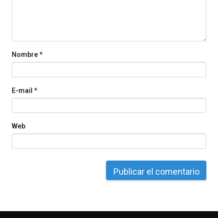
por
la
Cátedra…
Nombre
*
E-mail
*
Web