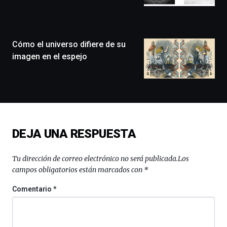
llenará
la
ciudad
de
monólogos,
Cómo el universo difiere de su
exposiciones,
imagen en el espejo
conferencias,
docufórums
y
espectáculos
de
ciencia
del
DEJA UNA RESPUESTA
16
de
septiembre
Tu dirección de correo electrónico no será publicada.
Los
al
campos obligatorios están marcados con
*
4
de
Comentario
*
octubre.
La
iniciativa,
organizada