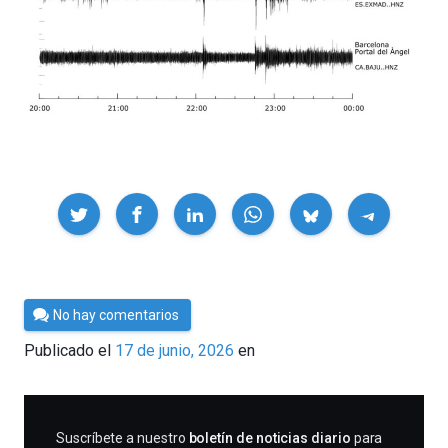
Compartir
Por
No hay comentarios
César
Publicado el
17 de junio, 2026
en
Tomé
SUSCRIBIRME
Suscríbete a nuestro
boletín de noticias diario
para