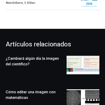
más,
Abandoibarra, 3
,
Bilbao
Bilbao
dará
la
bienvenida
al
otoño
con
la
Artículos relacionados
celebración
de
la
¿Cambiará algún día la imagen
novena
edición
del científico?
de
Bilbo
Zientzia
Plaza
(BZP),
Cómo editar una imagen con
un
festival
matemáticas
que