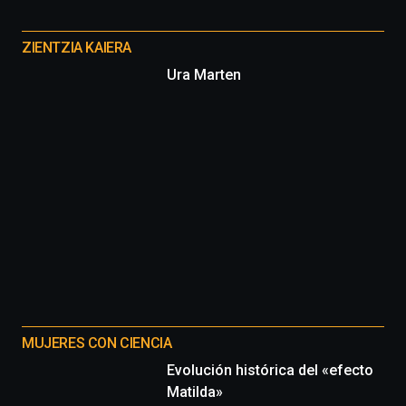
Otros
proyectos
ZIENTZIA KAIERA
Ura Marten
MUJERES CON CIENCIA
Evolución histórica del «efecto
Matilda»