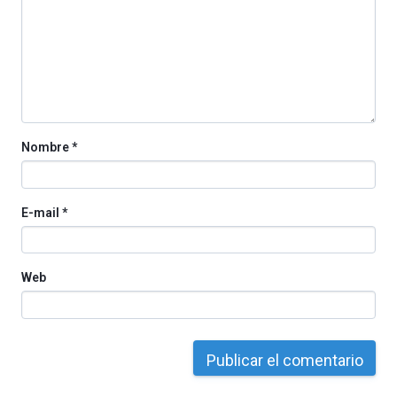
La
iniciativa,
organizada
por
la
Cátedra…
Nombre
*
E-mail
*
Web