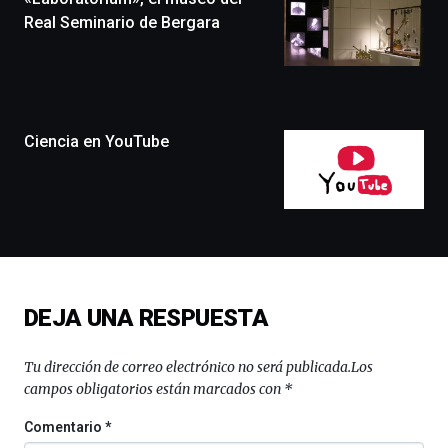
festival
Real Seminario de Bergara
que
llenará
la
ciudad
de
monólogos,
Ciencia en YouTube
exposiciones,
conferencias,
docufórums
y
espectáculos
de
ciencia
del
DEJA UNA RESPUESTA
16
de
septiembre
Tu dirección de correo electrónico no será publicada.
Los
al
campos obligatorios están marcados con
*
4
de
Comentario
*
octubre.