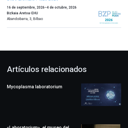
Un
16 de septiembre, 2026
–
4 de octubre, 2026
año
Bizkaia Aretoa-EHU
más,
Abandoibarra, 3
,
Bilbao
Bilbao
dará
la
bienvenida
al
otoño
con
la
Artículos relacionados
celebración
de
la
Mycoplasma laboratorium
novena
edición
de
Bilbo
Zientzia
Plaza
(BZP),
«Laboratorium», el museo del
un