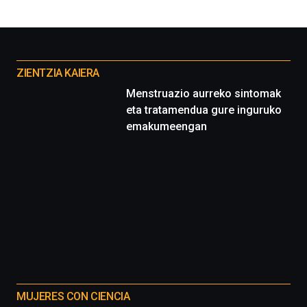
Otros
proyectos
ZIENTZIA KAIERA
Menstruazio aurreko sintomak
eta tratamendua gure inguruko
emakumeengan
MUJERES CON CIENCIA