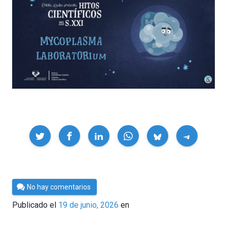
Compartir
Por
No hay comentarios
César
Publicado el
19 de junio, 2026
en
Tomé