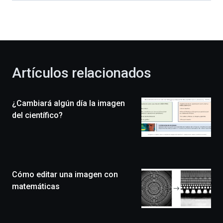
dará
la
bienvenida
al
otoño
con
la
Artículos relacionados
celebración
de
la
¿Cambiará algún día la imagen
novena
edición
del científico?
de
Bilbo
Zientzia
Plaza
(BZP),
Cómo editar una imagen con
un
festival
matemáticas
que
llenará
la