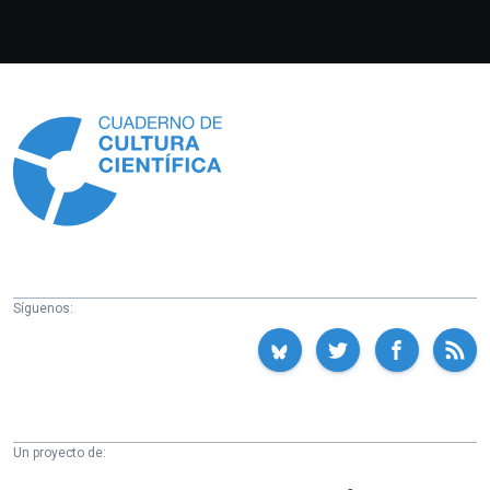
Información
Síguenos:
Un proyecto de:
Cátedra
Euskampus