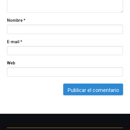
Cátedra…
Nombre
*
E-mail
*
Web
Otros