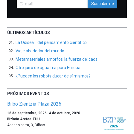
Suscribirme
ÚLTIMOS ARTÍCULOS
La Odisea… del pensamiento científico
Viaje alrededor del mundo
Metamateriales amorfos, la fuerza del caos
Otro jarro de agua fría para Europa
¿Pueden los robots dudar de sí mismos?
PRÓXIMOS EVENTOS
Bilbo Zientzia Plaza 2026
Un
16 de septiembre, 2026
–
4 de octubre, 2026
año
Bizkaia Aretoa-EHU
más,
Abandoibarra, 3
,
Bilbao
Bilbao