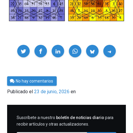
Compartir
Por
No hay comentarios
César
Publicado el
23 de junio, 2026
en
Tomé
SUSCRIBIRME
Suscríbete a nuestro
boletín de noticias diario
para
recibir artículos y otras actualizaciones.