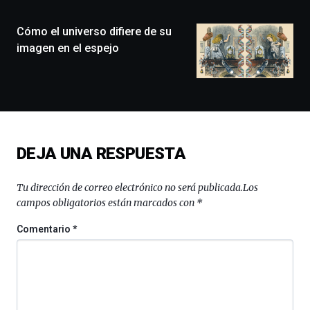
ciudad
de
monólogos,
Cómo el universo difiere de su
exposiciones,
imagen en el espejo
conferencias,
docufórums
y
espectáculos
de
ciencia
del
DEJA UNA RESPUESTA
16
de
septiembre
Tu dirección de correo electrónico no será publicada.
Los
al
campos obligatorios están marcados con
*
4
de
Comentario
*
octubre.
La
iniciativa,
organizada
por
la