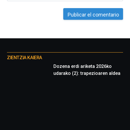
Otros
proyectos
ZIENTZIA KAIERA
Dozena erdi ariketa 2026ko
udarako (2): trapezioaren aldea