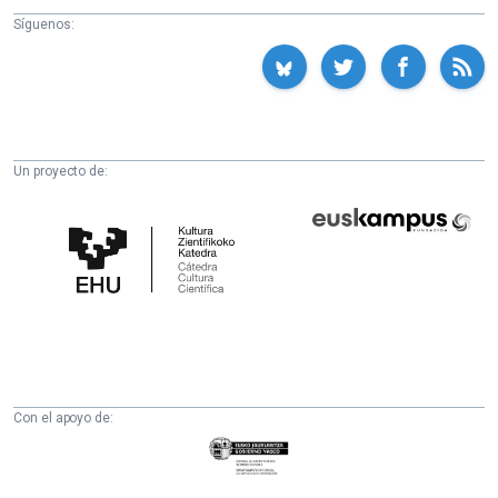
Síguenos:
Un proyecto de:
Cátedra
Euskampus
de
Fundazioa
Cultura
Científica
de
la
UPV/EHU
Con el apoyo de:
Eusko
Jaurlaritza