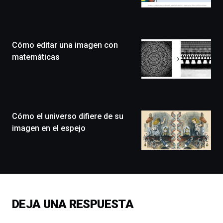
Bilbo
Zientzia
Plaza
(BZP),
Cómo editar una imagen con
un
festival
matemáticas
que
llenará
la
ciudad
de
monólogos,
Cómo el universo difiere de su
exposiciones,
imagen en el espejo
conferencias,
docufórums
y
espectáculos
de
ciencia
del
DEJA UNA RESPUESTA
16
de