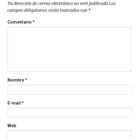
septiembre
Tu dirección de correo electrónico no será publicada.
Los
al
campos obligatorios están marcados con
*
4
de
Comentario
*
octubre.
La
iniciativa,
organizada
por
la
Cátedra…
Nombre
*
E-mail
*
Web