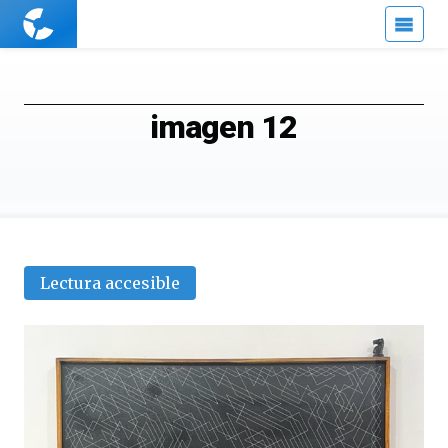
Cuaderno
de
Cultura
Científica
imagen 12
Lectura accesible