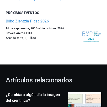
PRÓXIMOS EVENTOS
Bilbo Zientzia Plaza 2026
Un
16 de septiembre, 2026
–
4 de octubre, 2026
año
Bizkaia Aretoa-EHU
más,
Abandoibarra, 3
,
Bilbao
Bilbao
dará
la
bienvenida
al
otoño
con
la
Artículos relacionados
celebración
de
la
¿Cambiará algún día la imagen
novena
edición
del científico?
de