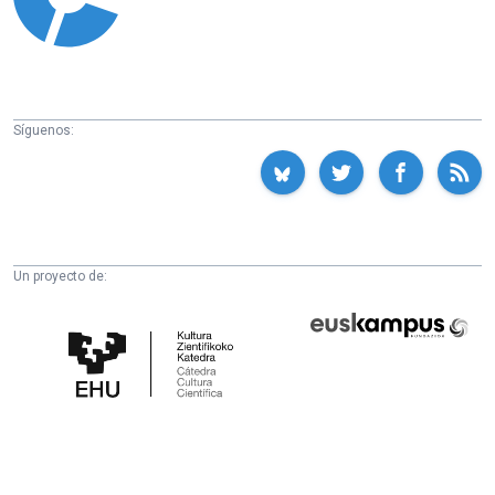
Síguenos:
Un proyecto de:
Cátedra
Euskampus
de
Fundazioa
Cultura
Científica
de
la
UPV/EHU