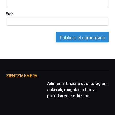
Web
Otros
proyectos
ZIENTZIA KAIERA
Adimen artifiziala odontologian:
aukerak, mugak eta hortz-
praktikaren etorkizuna