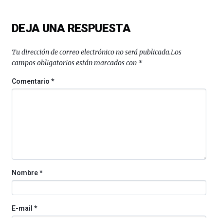
ciencia
del
16
DEJA UNA RESPUESTA
de
septiembre
al
Tu dirección de correo electrónico no será publicada.
Los
4
campos obligatorios están marcados con
*
de
octubre.
Comentario
*
La
iniciativa,
organizada
por
la
Cátedra…
Nombre
*
E-mail
*