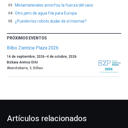
Metamateriales amorfos, la fuerza del caos
Otro jarro de agua fría para Europa
¿Pueden los robots dudar de sí mismos?
PRÓXIMOS EVENTOS
Bilbo Zientzia Plaza 2026
Un
16 de septiembre, 2026
–
4 de octubre, 2026
año
Bizkaia Aretoa-EHU
más,
Abandoibarra, 3
,
Bilbao
Bilbao
dará
la
bienvenida
al
otoño
con
la
Artículos relacionados
celebración
de