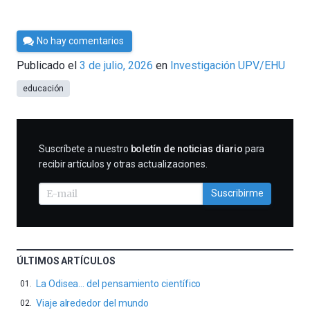
Por
No hay comentarios
César
Publicado el
3 de julio, 2026
en
Investigación UPV/EHU
Tomé
educación
SUSCRIBIRME
Suscríbete a nuestro
boletín de noticias diario
para
recibir artículos y otras actualizaciones.
Suscribirme
ÚLTIMOS ARTÍCULOS
La Odisea… del pensamiento científico
Viaje alrededor del mundo