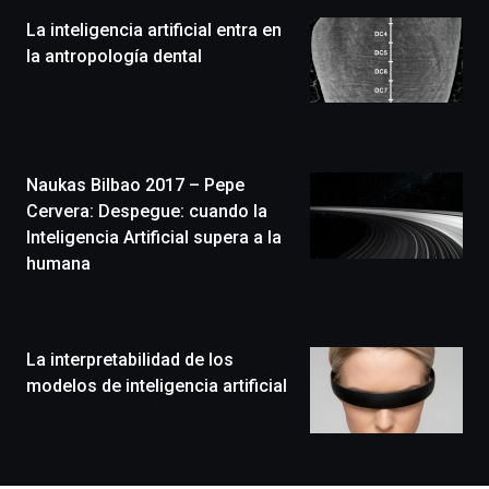
la
La inteligencia artificial entra en
novena
edición
la antropología dental
de
Bilbo
Zientzia
Plaza
(BZP),
Naukas Bilbao 2017 – Pepe
un
festival
Cervera: Despegue: cuando la
que
Inteligencia Artificial supera a la
llenará
humana
la
ciudad
de
monólogos,
La interpretabilidad de los
exposiciones,
conferencias,
modelos de inteligencia artificial
docufórums
y
espectáculos
de