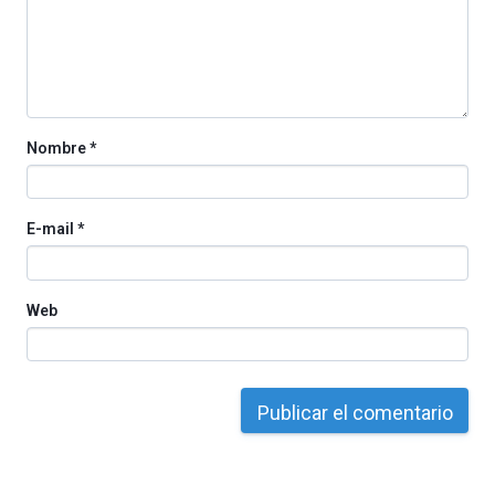
organizada
por
la
Cátedra…
Nombre
*
E-mail
*
Web