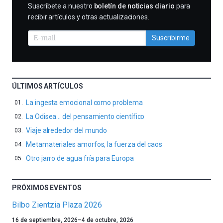
SUSCRIBIRME
Suscríbete a nuestro
boletín de noticias diario
para
recibir artículos y otras actualizaciones.
Suscribirme
ÚLTIMOS ARTÍCULOS
La ingesta emocional como problema
La Odisea… del pensamiento científico
Viaje alrededor del mundo
Metamateriales amorfos, la fuerza del caos
Otro jarro de agua fría para Europa
PRÓXIMOS EVENTOS
Bilbo Zientzia Plaza 2026
Un
16 de septiembre, 2026
–
4 de octubre, 2026