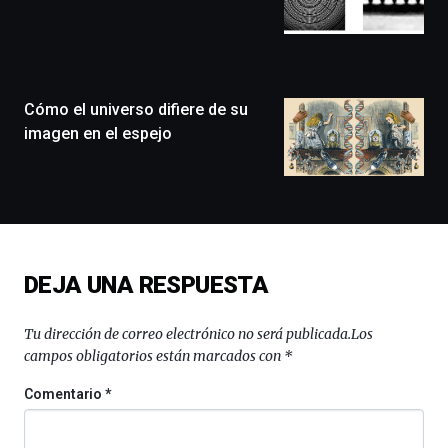
que
llenará
la
ciudad
de
monólogos,
Cómo el universo difiere de su
exposiciones,
imagen en el espejo
conferencias,
docufórums
y
espectáculos
de
ciencia
del
DEJA UNA RESPUESTA
16
de
septiembre
Tu dirección de correo electrónico no será publicada.
Los
al
campos obligatorios están marcados con
*
4
de
Comentario
*
octubre.
La
iniciativa,