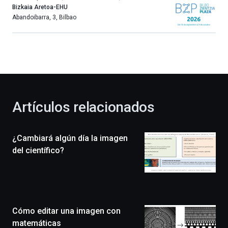
año
Bizkaia Aretoa-EHU
más,
Abandoibarra, 3
,
Bilbao
Bilbao
dará
la
bienvenida
al
otoño
con
la
Artículos relacionados
celebración
de
la
¿Cambiará algún día la imagen
novena
edición
del científico?
de
Bilbo
Zientzia
Plaza
(BZP),
Cómo editar una imagen con
un
festival
matemáticas