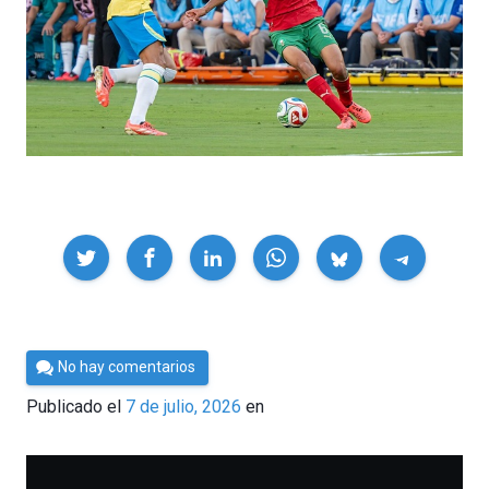
Compartir
Por
No hay comentarios
César
Publicado el
7 de julio, 2026
en
Tomé