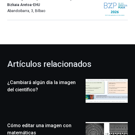
año
Bizkaia Aretoa-EHU
más,
Abandoibarra, 3
,
Bilbao
Bilbao
dará
la
bienvenida
al
otoño
con
la
Artículos relacionados
celebración
de
la
¿Cambiará algún día la imagen
novena
edición
del científico?
de
Bilbo
Zientzia
Plaza
(BZP),
Cómo editar una imagen con
un
festival
matemáticas