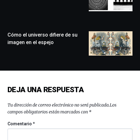
que
llenará
la
ciudad
de
monólogos,
Cómo el universo difiere de su
exposiciones,
imagen en el espejo
conferencias,
docufórums
y
espectáculos
de
ciencia
del
DEJA UNA RESPUESTA
16
de
septiembre
Tu dirección de correo electrónico no será publicada.
Los
al
campos obligatorios están marcados con
*
4
de
Comentario
*
octubre.
La
iniciativa,