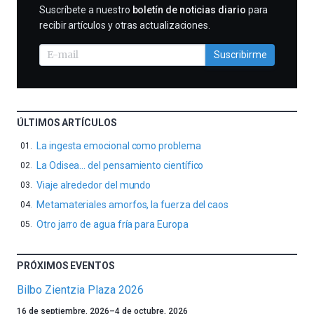
SUSCRIBIRME
Suscríbete a nuestro
boletín de noticias diario
para
recibir artículos y otras actualizaciones.
Suscribirme
ÚLTIMOS ARTÍCULOS
La ingesta emocional como problema
La Odisea… del pensamiento científico
Viaje alrededor del mundo
Metamateriales amorfos, la fuerza del caos
Otro jarro de agua fría para Europa
PRÓXIMOS EVENTOS
Bilbo Zientzia Plaza 2026
Un
16 de septiembre, 2026
–
4 de octubre, 2026