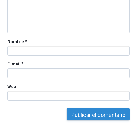
organizada
por
la
Cátedra…
Nombre
*
E-mail
*
Web