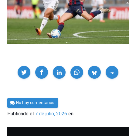
Compartir
Por
No hay comentarios
César
Publicado el
7 de julio, 2026
en
Tomé