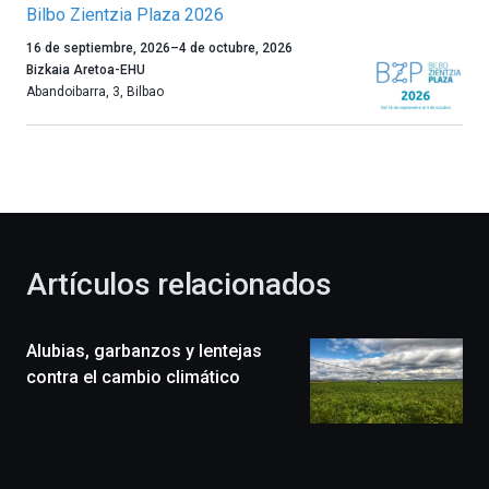
Bilbo Zientzia Plaza 2026
Un
16 de septiembre, 2026
–
4 de octubre, 2026
año
Bizkaia Aretoa-EHU
más,
Abandoibarra, 3
,
Bilbao
Bilbao
dará
la
bienvenida
al
otoño
con
la
Artículos relacionados
celebración
de
la
Alubias, garbanzos y lentejas
novena
edición
contra el cambio climático
de
Bilbo
Zientzia
Plaza
(BZP),