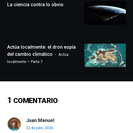
La ciencia contra lo obvio
un
festival
que
llenará
la
ciudad
de
monólogos,
Actúa localmente: el dron espía
exposiciones,
del cambio climático
Actúa
conferencias,
localmente — Parte 7
docufórums
y
espectáculos
de
ciencia
del
1
COMENTARIO
16
de
septiembre
al
Juan Manuel
4
22 de julio, 2026
de