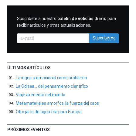
SUSCRIBIRME
Suscríbete a nuestro
boletín de noticias diario
para
recibir artículos y otras actualizaciones.
Suscribirme
ÚLTIMOS ARTÍCULOS
La ingesta emocional como problema
La Odisea… del pensamiento científico
Viaje alrededor del mundo
Metamateriales amorfos, la fuerza del caos
Otro jarro de agua fría para Europa
PRÓXIMOS EVENTOS