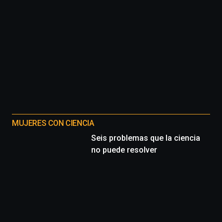
de
octubre.
La
iniciativa,
organizada
por
la
Cátedra…
MUJERES CON CIENCIA
Seis problemas que la ciencia
no puede resolver