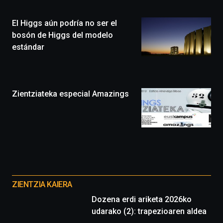
Plaza
(BZP),
El Higgs aún podría no ser el
un
festival
bosón de Higgs del modelo
que
estándar
llenará
la
ciudad
de
monólogos,
Zientziateka especial Amazings
exposiciones,
conferencias,
docufórums
y
espectáculos
de
ciencia
Otros
del
proyectos
16
ZIENTZIA KAIERA
de
Dozena erdi ariketa 2026ko
septiembre
udarako (2): trapezioaren aldea
al
4