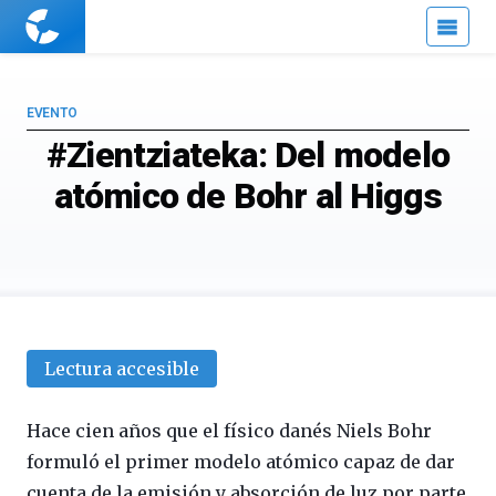
Cuaderno
de
Cultura
Científica
EVENTO
#Zientziateka: Del modelo
atómico de Bohr al Higgs
Lectura accesible
Hace cien años que el físico danés Niels Bohr
formuló el primer modelo atómico capaz de dar
cuenta de la emisión y absorción de luz por parte