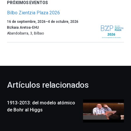
PRÓXIMOS EVENTOS
Bilbo Zientzia Plaza 2026
Un
16 de septiembre, 2026
–
4 de octubre, 2026
año
Bizkaia Aretoa-EHU
más,
Abandoibarra, 3
,
Bilbao
Bilbao
dará
la
bienvenida
al
otoño
con
la
Artículos relacionados
celebración
de
la
1913-2013: del modelo atómico
novena
edición
de Bohr al Higgs
de
Bilbo
Zientzia