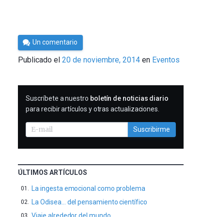
Por
Un comentario
Cultura
Publicado el
20 de noviembre, 2014
en
Eventos
Cientifica
SUSCRIBIRME
Suscríbete a nuestro
boletín de noticias diario
para recibir artículos y otras actualizaciones.
Suscribirme
ÚLTIMOS ARTÍCULOS
La ingesta emocional como problema
La Odisea… del pensamiento científico
Viaje alrededor del mundo