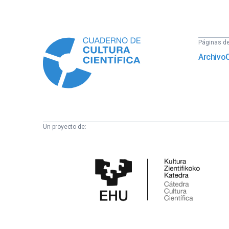
Información
Páginas del
Archivo
Un proyecto de:
Cátedra
de
Cultura
Científica
de
la
UPV/EHU