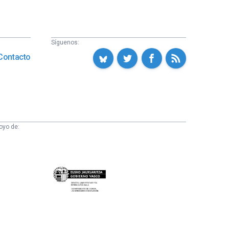
Síguenos:
Contacto
oyo de:
Eusko
Jaurlaritza
-
Zientzia,
Unibertsitate