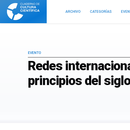
Cuaderno
de
ARCHIVO
CATEGORÍAS
EVE
Cultura
Científica
EVENTO
Redes internaciona
principios del sigl