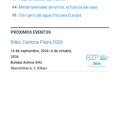
Metamateriales amorfos, la fuerza del caos
Otro jarro de agua fría para Europa
PRÓXIMOS EVENTOS
Bilbo Zientzia Plaza 2026
Un
16 de septiembre, 2026
–
4 de octubre,
año
2026
más,
Bizkaia Aretoa-EHU
Bilbao
Abandoibarra, 3
,
Bilbao
dará
la
bienvenida
al
otoño
con
la
celebración
de
la