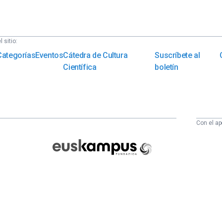
 sitio:
Categorías
Eventos
Cátedra de Cultura
Suscríbete al
Científica
boletín
Con el ap
Euskampus
Fundazioa