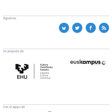
Síguenos:
Un proyecto de:
Cátedra
Euskampus
de
Fundazioa
Cultura
Científica
de
la
UPV/EHU
Con el apoyo de: