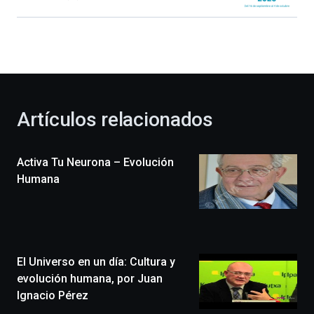
Bilbao
dará
la
bienvenida
al
otoño
con
la
Artículos relacionados
celebración
de
la
Activa Tu Neurona – Evolución
novena
edición
Humana
de
Bilbo
Zientzia
Plaza
(BZP),
El Universo en un día: Cultura y
un
festival
evolución humana, por Juan
que
Ignacio Pérez
llenará