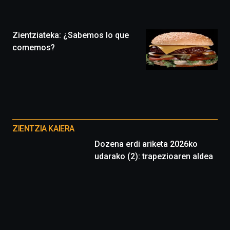
la
ciudad
de
monólogos,
Zientziateka: ¿Sabemos lo que
exposiciones,
comemos?
conferencias,
docufórums
y
espectáculos
de
ciencia
Otros
del
proyectos
16
ZIENTZIA KAIERA
de
Dozena erdi ariketa 2026ko
septiembre
udarako (2): trapezioaren aldea
al
4
de
octubre.
La
iniciativa,
organizada
por