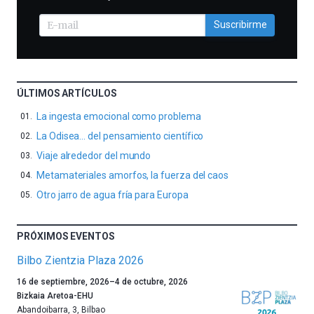
Suscribirme
ÚLTIMOS ARTÍCULOS
La ingesta emocional como problema
La Odisea… del pensamiento científico
Viaje alrededor del mundo
Metamateriales amorfos, la fuerza del caos
Otro jarro de agua fría para Europa
PRÓXIMOS EVENTOS
Bilbo Zientzia Plaza 2026
Un
16 de septiembre, 2026
–
4 de octubre, 2026
año
Bizkaia Aretoa-EHU
más,
Abandoibarra, 3
,
Bilbao