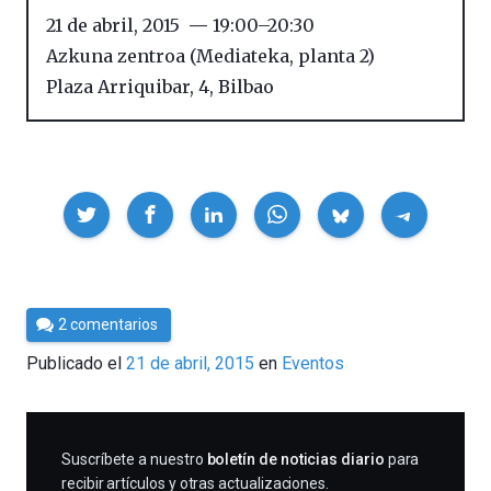
21 de abril, 2015
19:00
–
20:30
Azkuna zentroa (Mediateka, planta 2)
Plaza Arriquibar, 4
,
Bilbao
Compartir
Por
2 comentarios
Cultura
Publicado el
21 de abril, 2015
en
Eventos
Cientifica
SUSCRIBIRME
Suscríbete a nuestro
boletín de noticias diario
para
recibir artículos y otras actualizaciones.