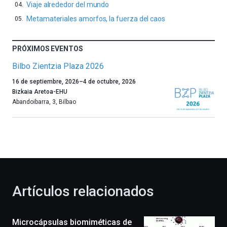
Viaje alrededor del mundo
Metamateriales amorfos, la fuerza del caos
PRÓXIMOS EVENTOS
Bilbo Zientzia Plaza 2026
Un
16 de septiembre, 2026
–
4 de octubre, 2026
año
Bizkaia Aretoa-EHU
más,
Abandoibarra, 3
,
Bilbao
Bilbao
dará
la
bienvenida
al
otoño
con
la
Artículos relacionados
celebración
de
la
Microcápsulas biomiméticas de
novena