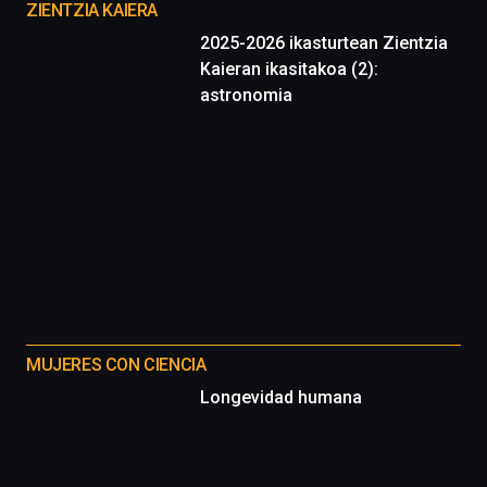
proyectos
16
ZIENTZIA KAIERA
de
2025-2026 ikasturtean Zientzia
septiembre
Kaieran ikasitakoa (2):
al
4
astronomia
de
octubre.
La
iniciativa,
organizada
por
la
Cátedra…
MUJERES CON CIENCIA
Longevidad humana