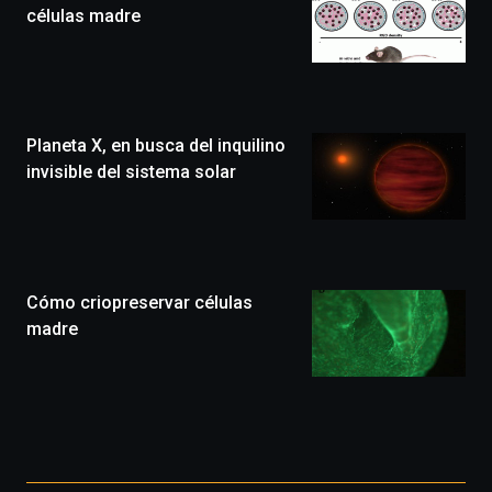
edición
células madre
de
Bilbo
Zientzia
Plaza
(BZP),
Planeta X, en busca del inquilino
un
festival
invisible del sistema solar
que
llenará
la
ciudad
de
monólogos,
Cómo criopreservar células
exposiciones,
madre
conferencias,
docufórums
y
espectáculos
de
ciencia
Otros
del