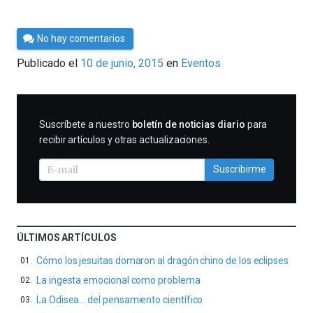
Por
No hay comentarios
Cultura
Publicado el
10 de junio, 2015
en
Eventos
Cientifica
SUSCRIBIRME
Suscríbete a nuestro
boletín de noticias diario
para
recibir artículos y otras actualizaciones.
Suscribirme
ÚLTIMOS ARTÍCULOS
Cómo los jesuitas domaron al dragón chino de los eclipses
La ingesta emocional como problema
La Odisea… del pensamiento científico