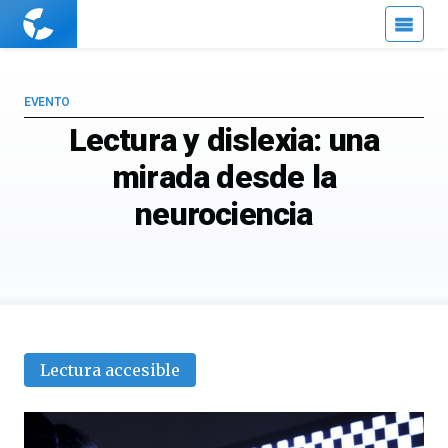
Cuaderno
de
Cultura
Científica
EVENTO
Lectura y dislexia: una
mirada desde la
neurociencia
Lectura accesible