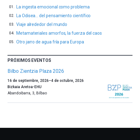
La ingesta emocional como problema
La Odisea… del pensamiento científico
Viaje alrededor del mundo
Metamateriales amorfos, la fuerza del caos
Otro jarro de agua fría para Europa
PRÓXIMOS EVENTOS
Bilbo Zientzia Plaza 2026
Un
16 de septiembre, 2026
–
4 de octubre, 2026
año
Bizkaia Aretoa-EHU
más,
Abandoibarra, 3
,
Bilbao
Bilbao
dará
la
bienvenida
al
otoño
con