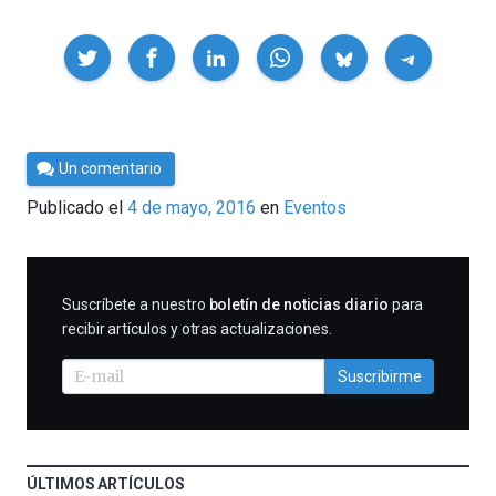
Compartir
Por
Un comentario
Cultura
Publicado el
4 de mayo, 2016
en
Eventos
Cientifica
SUSCRIBIRME
Suscríbete a nuestro
boletín de noticias diario
para
recibir artículos y otras actualizaciones.
Suscribirme
ÚLTIMOS ARTÍCULOS