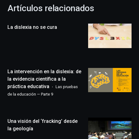
la
Artículos relacionados
celebración
de
la
La dislexia no se cura
novena
edición
de
Bilbo
Zientzia
Plaza
(BZP),
La intervención en la dislexia: de
un
festival
la evidencia científica a la
que
práctica educativa
Las pruebas
llenará
de la educación — Parte 9
la
ciudad
de
monólogos,
Una visión del ‘fracking’ desde
exposiciones,
conferencias,
la geología
docufórums