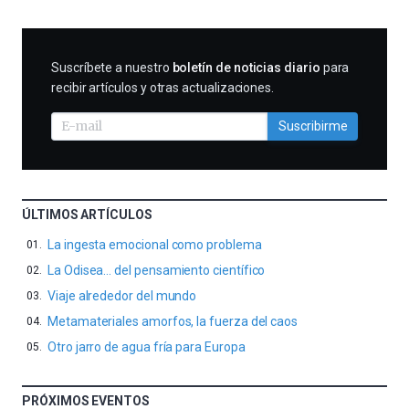
SUSCRIBIRME
Suscríbete a nuestro
boletín de noticias diario
para
recibir artículos y otras actualizaciones.
Suscribirme
ÚLTIMOS ARTÍCULOS
La ingesta emocional como problema
La Odisea… del pensamiento científico
Viaje alrededor del mundo
Metamateriales amorfos, la fuerza del caos
Otro jarro de agua fría para Europa
PRÓXIMOS EVENTOS