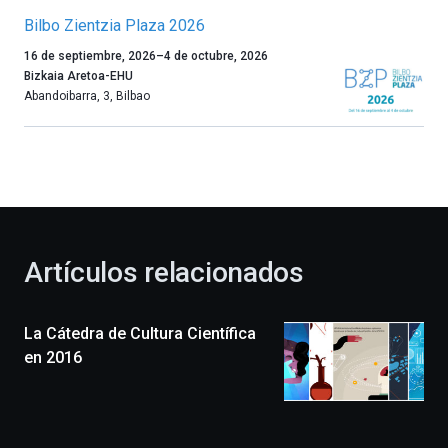
Bilbo Zientzia Plaza 2026
Un
16 de septiembre, 2026
–
4 de octubre, 2026
año
Bizkaia Aretoa-EHU
más,
Abandoibarra, 3
,
Bilbao
Bilbao
dará
la
bienvenida
al
otoño
con
la
Artículos relacionados
celebración
de
la
La Cátedra de Cultura Científica
novena
edición
en 2016
de
Bilbo
Zientzia
Plaza