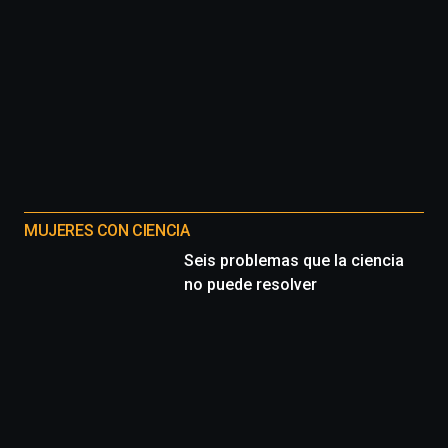
octubre.
La
iniciativa,
organizada
por
la
Cátedra…
MUJERES CON CIENCIA
Seis problemas que la ciencia
no puede resolver