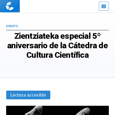
Cuaderno
de
Cultura
Científica
EVENTO
Zientziateka especial 5º
aniversario de la Cátedra de
Cultura Científica
Lectura accesible