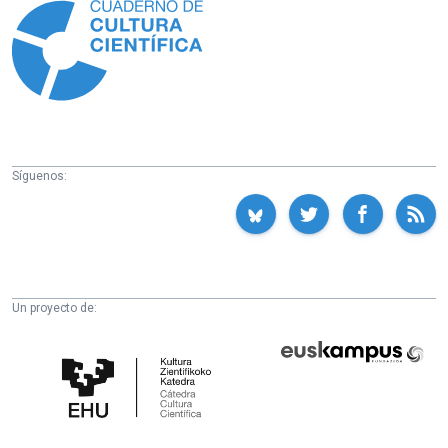
Síguenos:
Un proyecto de:
Cátedra
Euskampus
de
Fundazioa
Cultura
Científica
de