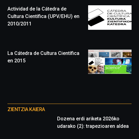
(BZP),
Actividad de la Cátedra de
un
festival
Cultura Científica (UPV/EHU) en
que
2010/2011
llenará
la
ciudad
de
monólogos,
La Cátedra de Cultura Científica
exposiciones,
en 2015
conferencias,
docufórums
y
espectáculos
de
ciencia
Otros
del
proyectos
16
ZIENTZIA KAIERA
de
Dozena erdi ariketa 2026ko
septiembre
udarako (2): trapezioaren aldea
al
4
de