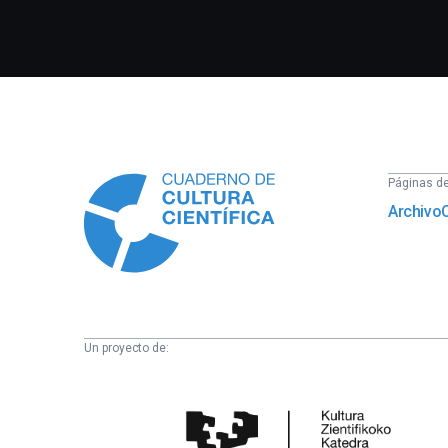
Información
Páginas del
Archivo
Un proyecto de:
Cátedra
de
Cultura
Científica