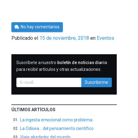
Por
No hay comentarios
César
Publicado el
15 de noviembre, 2018
en
Eventos
Tomé
SUSCRIBIRME
Suscríbete a nuestro
boletín de noticias diario
para recibir artículos y otras actualizaciones.
Suscribirme
ÚLTIMOS ARTÍCULOS
La ingesta emocional como problema
La Odisea… del pensamiento científico
Viaje alrededor del mundo