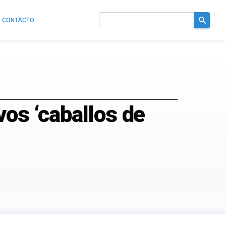
CONTACTO
Buscar
en
el
sitio
vos ‘caballos de