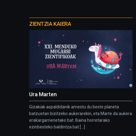
Otros
proyectos
ZIENTZIA KAIERA
Ura Marten
Gizakiak aspaldidanik amestu du beste planeta
batzuetan bizitzeko aukerarekin, eta Marte da aukera
erakargarrienetako bat. Baina horretarako
ezinbesteko baldintza bat [...]