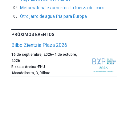
Metamateriales amorfos, la fuerza del caos
Otro jarro de agua fría para Europa
PRÓXIMOS EVENTOS
Bilbo Zientzia Plaza 2026
Un
16 de septiembre, 2026
–
4 de octubre,
año
2026
más,
Bizkaia Aretoa-EHU
Bilbao
Abandoibarra, 3
,
Bilbao
dará
la
bienvenida
al
otoño
con
la
celebración
de
la