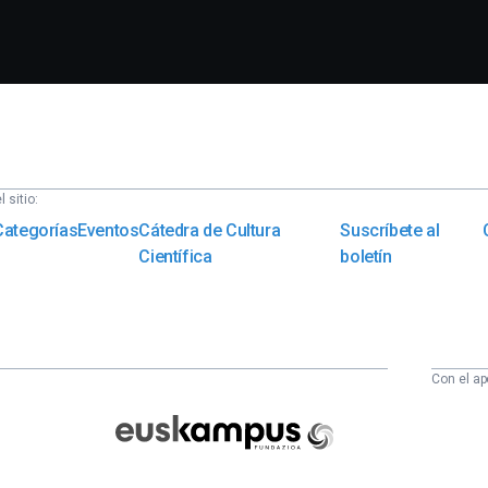
 sitio:
Categorías
Eventos
Cátedra de Cultura
Suscríbete al
Científica
boletín
Con el ap
Euskampus
Fundazioa