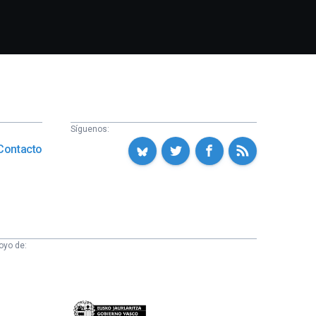
Síguenos:
Contacto
oyo de:
Eusko