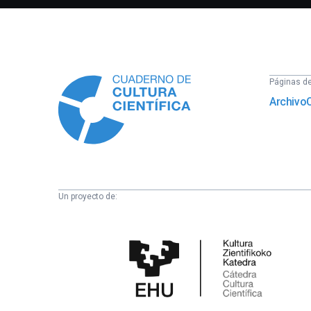
Información
Páginas del
Archivo
Un proyecto de:
Cátedra
de
Cultura
Científica
de
la