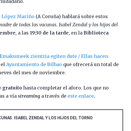
ciudadano.
o López Mariño
(A Coruña) hablará sobre estos
madre de todas las vacunas.
Isabel Zendal y los hijos del
iembre
, a las
19:30 de la tarde
, en la
Biblioteca
Emakumeek zientzia egiten dute / Ellas hacen
 el
Ayuntamiento de Bilbao
que ofrecerá un total de
jueves del mes de noviembre.
y gratuito
hasta completar el aforo. Los que no
as a vía
streaming
a través de
este enlace
.
UNAS. ISABEL ZENDAL Y LOS HIJOS DEL TORNO