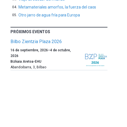
Metamateriales amorfos, la fuerza del caos
Otro jarro de agua fría para Europa
PRÓXIMOS EVENTOS
Bilbo Zientzia Plaza 2026
Un
16 de septiembre, 2026
–
4 de octubre,
año
2026
más,
Bizkaia Aretoa-EHU
Bilbao
Abandoibarra, 3
,
Bilbao
dará
la
bienvenida
al
otoño
con
la
celebración
de
la