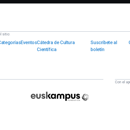
 sitio:
Categorías
Eventos
Cátedra de Cultura
Suscríbete al
Científica
boletín
Con el ap
Euskampus
Fundazioa