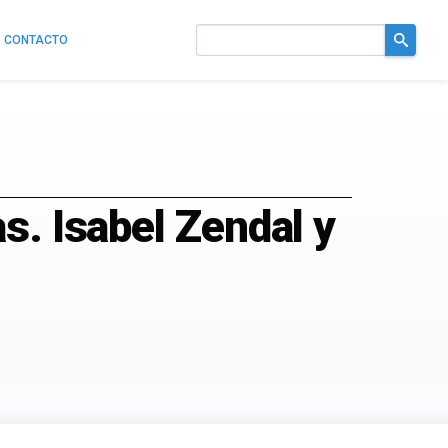
CONTACTO
Buscar
en
el
sitio
s. Isabel Zendal y