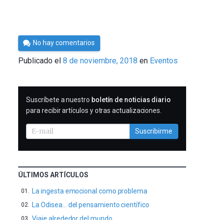
Por
No hay comentarios
César
Publicado el
8 de noviembre, 2018
en
Eventos
Tomé
SUSCRIBIRME
Suscríbete a nuestro
boletín de noticias diario
para recibir artículos y otras actualizaciones.
Suscribirme
ÚLTIMOS ARTÍCULOS
La ingesta emocional como problema
La Odisea… del pensamiento científico
Viaje alrededor del mundo