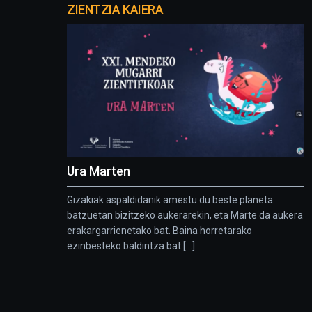
proyectos
ZIENTZIA KAIERA
Ura Marten
Gizakiak aspaldidanik amestu du beste planeta
batzuetan bizitzeko aukerarekin, eta Marte da aukera
erakargarrienetako bat. Baina horretarako
ezinbesteko baldintza bat [...]