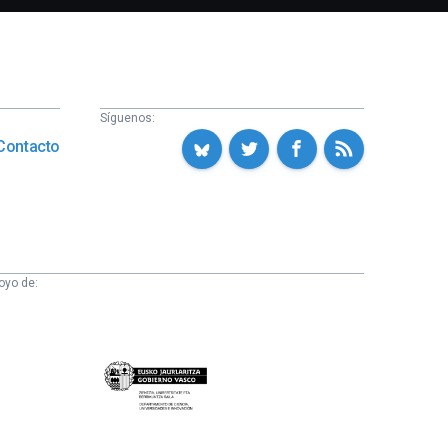
Síguenos:
Contacto
oyo de:
Eusko
Jaurlaritza
-
Zientzia,