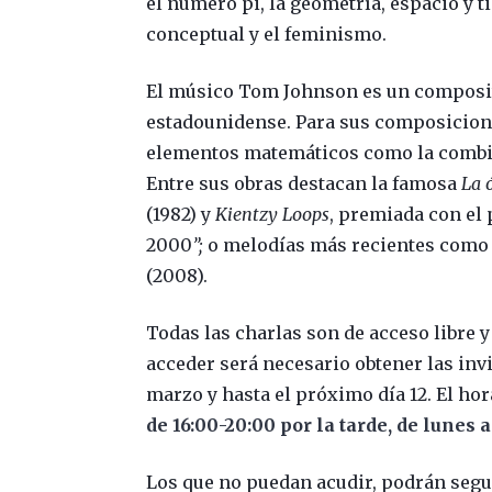
el número pi, la geometría, espacio y 
conceptual y el feminismo.
El músico Tom Johnson es un composit
estadounidense. Para sus composicione
elementos matemáticos como la combinat
Entre sus obras destacan la famosa
La 
(1982) y
Kientzy Loops
, premiada con el
2000
”;
o melodías más recientes com
(2008).
Todas las charlas son de acceso libre y
acceder será necesario obtener las invit
marzo y hasta el próximo día 12. El ho
de 16:00-20:00 por la tarde, de lunes a
Los que no puedan acudir, podrán segui