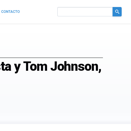
CONTACTO
Buscar
en
el
sitio
ista y Tom Johnson,