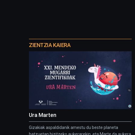
Otros
proyectos
ZIENTZIA KAIERA
Ura Marten
Gizakiak aspaldidanik amestu du beste planeta
batzuetan bizitzeko aukerarekin, eta Marte da aukera