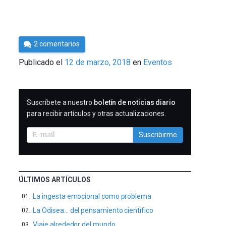
Por
2 comentarios
César
Publicado el
12 de marzo, 2018
en
Eventos
Tomé
SUSCRIBIRME
Suscríbete a nuestro
boletín de noticias diario
para recibir artículos y otras actualizaciones.
Suscribirme
ÚLTIMOS ARTÍCULOS
La ingesta emocional como problema
La Odisea… del pensamiento científico
Viaje alrededor del mundo