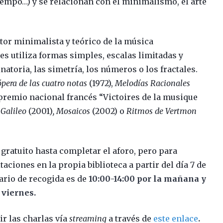
tiempo…) y se relacionan con el minimalismo, el arte
or minimalista y teórico de la música
s utiliza formas simples, escalas limitadas y
oria, las simetría, los números o los fractales.
ópera de las cuatro notas
(1972),
Melodías Racionales
 premio nacional francés “Victoires de la musique
o
Galileo
(2001)
, Mosaicos
(2002) o
Ritmos de Vertmon
 gratuito hasta completar el aforo, pero para
aciones en la propia biblioteca a partir del día 7 de
rario de recogida es de
10:00-14:00 por la mañana y
 viernes.
r las charlas vía
streaming
a través de
este enlace
.