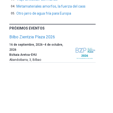
Metamateriales amorfos, la fuerza del caos
Otro jarro de agua fría para Europa
PRÓXIMOS EVENTOS
Bilbo Zientzia Plaza 2026
Un
16 de septiembre, 2026
–
4 de octubre,
año
2026
más,
Bizkaia Aretoa-EHU
Bilbao
Abandoibarra, 3
,
Bilbao
dará
la
bienvenida
al
otoño
con
la
celebración
de
la