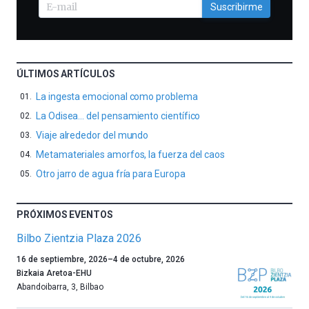
Suscribirme
ÚLTIMOS ARTÍCULOS
La ingesta emocional como problema
La Odisea… del pensamiento científico
Viaje alrededor del mundo
Metamateriales amorfos, la fuerza del caos
Otro jarro de agua fría para Europa
PRÓXIMOS EVENTOS
Bilbo Zientzia Plaza 2026
Un
16 de septiembre, 2026
–
4 de octubre, 2026
año
Bizkaia Aretoa-EHU
más,
Abandoibarra, 3
,
Bilbao
Bilbao