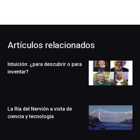
dará
la
bienvenida
al
otoño
con
la
Artículos relacionados
celebración
de
la
Intuición: ¿para descubrir o para
novena
edición
inventar?
de
Bilbo
Zientzia
Plaza
(BZP),
La Ría del Nervión a vista de
un
festival
ciencia y tecnología
que
llenará
la
ciudad