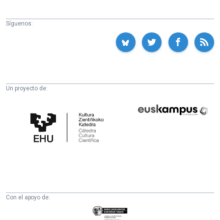
Síguenos:
Un proyecto de:
Cátedra
Euskampus
de
Fundazioa
Cultura
Científica
de
la
UPV/EHU
Con el apoyo de:
Eusko