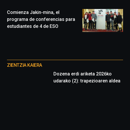
de
monólogos,
Comienza Jakin-mina, el
exposiciones,
programa de conferencias para
conferencias,
estudiantes de 4 de ESO
docufórums
y
espectáculos
de
ciencia
Otros
del
proyectos
16
ZIENTZIA KAIERA
de
Dozena erdi ariketa 2026ko
septiembre
udarako (2): trapezioaren aldea
al
4
de
octubre.
La
iniciativa,
organizada
por
la