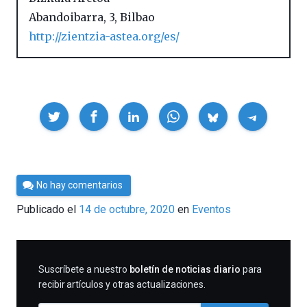
Abandoibarra, 3
,
Bilbao
http://zientzia-astea.org/es/
Compartir
Por
No hay comentarios
César
Publicado el
14 de octubre, 2020
en
Eventos
Tomé
SUSCRIBIRME
Suscríbete a nuestro
boletín de noticias diario
para
recibir artículos y otras actualizaciones.