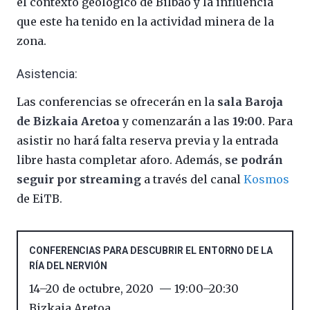
el contexto geológico de Bilbao y la influencia
que este ha tenido en la actividad minera de la
zona.
Asistencia:
Las conferencias se ofrecerán en la
sala Baroja
de Bizkaia Aretoa
y comenzarán a las
19:00
. Para
asistir no hará falta reserva previa y la entrada
libre hasta completar aforo. Además,
se podrán
seguir por streaming
a través del canal
Kosmos
de EiTB.
CONFERENCIAS PARA DESCUBRIR EL ENTORNO DE LA
RÍA DEL NERVIÓN
14
–
20 de octubre, 2020
19:00
–
20:30
Bizkaia Aretoa