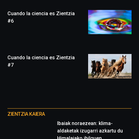
Plaza
(BZP),
Cuando la ciencia es Zientzia
un
festival
#6
que
llenará
la
ciudad
de
monólogos,
Cuando la ciencia es Zientzia
exposiciones,
#7
conferencias,
docufórums
y
espectáculos
de
ciencia
Otros
del
proyectos
16
ZIENTZIA KAIERA
de
Ibaiak noraezean: klima-
septiembre
aldaketak izugarri azkartu du
al
4
Himalaiako ibilguen