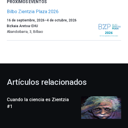
PRÓXIMOS EVENTOS
Bilbo Zientzia Plaza 2026
Un
16 de septiembre, 2026
–
4 de octubre, 2026
año
Bizkaia Aretoa-EHU
más,
Abandoibarra, 3
,
Bilbao
Bilbao
dará
la
bienvenida
al
otoño
con
la
Artículos relacionados
celebración
de
la
Cuando la ciencia es Zientzia
novena
edición
#1
de
Bilbo
Zientzia