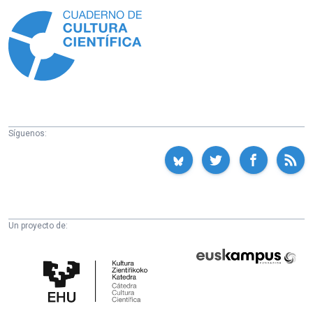
Síguenos:
Un proyecto de:
Cátedra
Euskampus
de
Fundazioa
Cultura
Científica
de