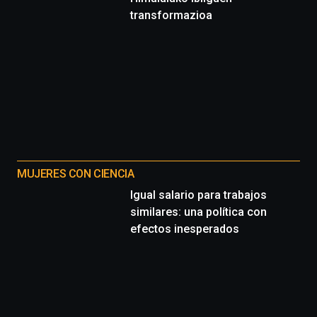
de
transformazioa
octubre.
La
iniciativa,
organizada
por
la
Cátedra…
MUJERES CON CIENCIA
Igual salario para trabajos
similares: una política con
efectos inesperados