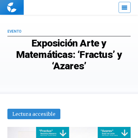
Cuaderno
de
Cultura
Científica
EVENTO
Exposición Arte y
Matemáticas: ‘Fractus’ y
‘Azares’
Lectura accesible