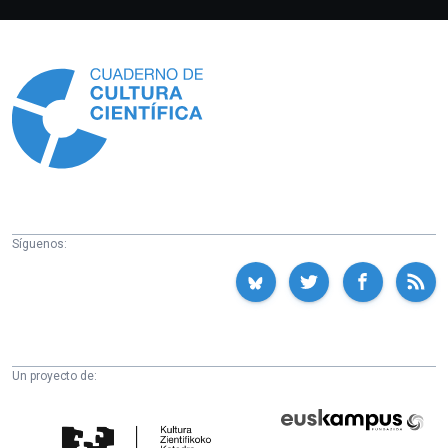
Información
Síguenos:
Un proyecto de:
Cátedra
Euskampus
de
Fundazioa