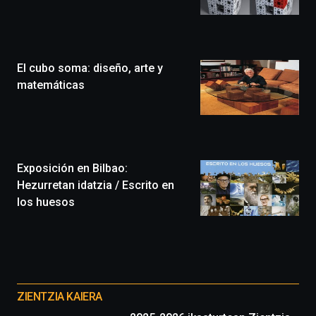
Bilbo
Zientzia
Plaza
(BZP),
El cubo soma: diseño, arte y
un
festival
matemáticas
que
llenará
la
ciudad
de
monólogos,
Exposición en Bilbao:
exposiciones,
Hezurretan idatzia / Escrito en
conferencias,
los huesos
docufórums
y
espectáculos
de
ciencia
Otros
del
proyectos
16
ZIENTZIA KAIERA
de