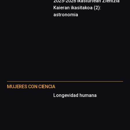
2025-2026 ikasturtean Zientzia
septiembre
Kaieran ikasitakoa (2):
al
4
astronomia
de
octubre.
La
iniciativa,
organizada
por
la
Cátedra…
MUJERES CON CIENCIA
Longevidad humana