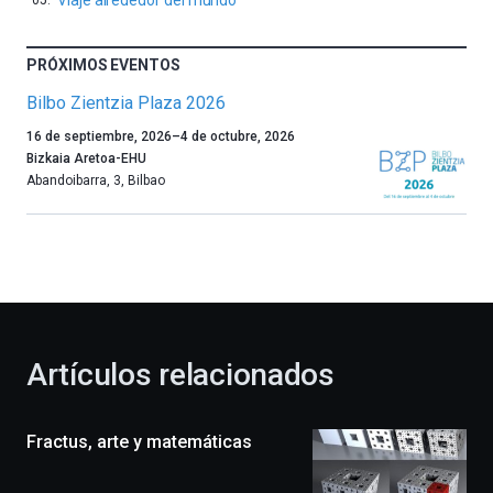
PRÓXIMOS EVENTOS
Bilbo Zientzia Plaza 2026
Un
16 de septiembre, 2026
–
4 de octubre, 2026
año
Bizkaia Aretoa-EHU
más,
Abandoibarra, 3
,
Bilbao
Bilbao
dará
la
bienvenida
al
otoño
con
la
Artículos relacionados
celebración
de
la
Fractus, arte y matemáticas
novena
edición
de