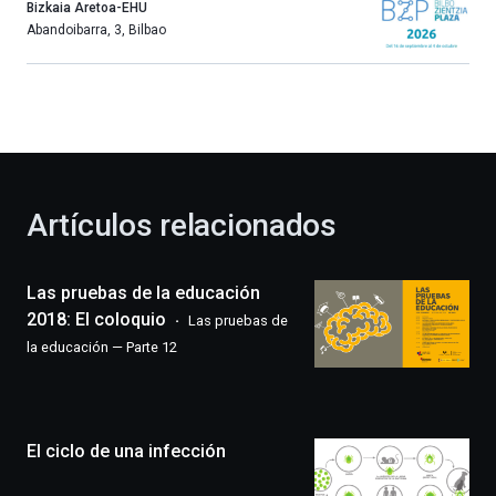
año
Bizkaia Aretoa-EHU
más,
Abandoibarra, 3
,
Bilbao
Bilbao
dará
la
bienvenida
al
otoño
con
la
Artículos relacionados
celebración
de
la
Las pruebas de la educación
novena
edición
2018: El coloquio
Las pruebas de
de
la educación — Parte 12
Bilbo
Zientzia
Plaza
(BZP),
El ciclo de una infección
un
festival
que