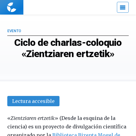
Cuaderno
de
Cultura
Científica
EVENTO
Ciclo de charlas-coloquio
«Zientziaren ertzetik»
Lectura accesible
«
Zientziaren ertzetik
» (Desde la esquina de la
ciencia) es un proyecto de divulgación científica
organizado por la
Biblioteca Bizenta Mogel de