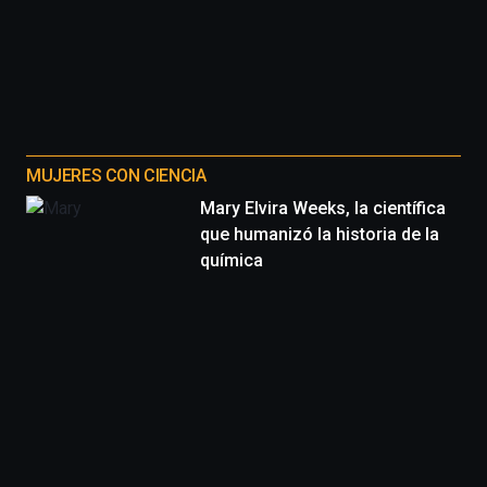
organizada
por
la
Cátedra…
MUJERES CON CIENCIA
Mary Elvira Weeks, la científica
que humanizó la historia de la
química