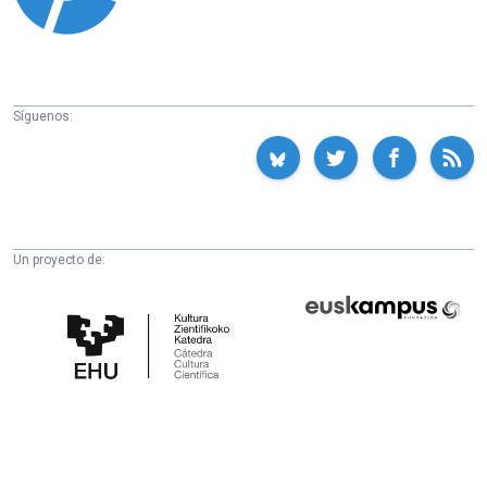
Síguenos:
Un proyecto de:
Cátedra
Euskampus
de
Fundazioa
Cultura
Científica
de
la
UPV/EHU