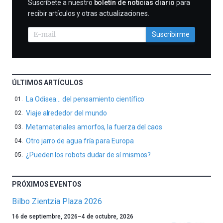
SUSCRIBIRME
Suscríbete a nuestro
boletín de noticias diario
para
recibir artículos y otras actualizaciones.
Suscribirme
ÚLTIMOS ARTÍCULOS
La Odisea… del pensamiento científico
Viaje alrededor del mundo
Metamateriales amorfos, la fuerza del caos
Otro jarro de agua fría para Europa
¿Pueden los robots dudar de sí mismos?
PRÓXIMOS EVENTOS
Bilbo Zientzia Plaza 2026
Un
16 de septiembre, 2026
–
4 de octubre, 2026