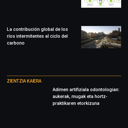
llenará
la
ciudad
de
monólogos,
La contribución global de los
exposiciones,
ríos intermitentes al ciclo del
conferencias,
carbono
docufórums
y
espectáculos
de
ciencia
Otros
del
proyectos
16
ZIENTZIA KAIERA
de
Adimen artifiziala odontologian:
septiembre
aukerak, mugak eta hortz-
al
4
praktikaren etorkizuna
de
octubre.
La
iniciativa,