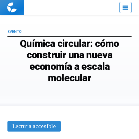
Cuaderno
de
Cultura
Científica
EVENTO
Química circular: cómo
construir una nueva
economía a escala
molecular
Lectura accesible