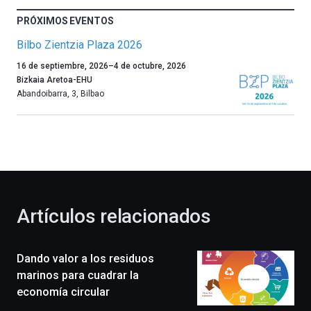
PRÓXIMOS EVENTOS
Bilbo Zientzia Plaza 2026
Un
16 de septiembre, 2026
–
4 de octubre, 2026
año
Bizkaia Aretoa-EHU
más,
Abandoibarra, 3
,
Bilbao
Bilbao
dará
la
bienvenida
al
otoño
con
la
Artículos relacionados
celebración
de
la
Dando valor a los residuos
novena
edición
marinos para cuadrar la
de
economía circular
Bilbo