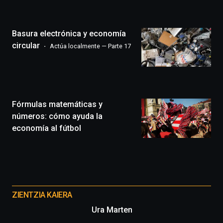
Zientzia
Plaza
(BZP),
Basura electrónica y economía
un
festival
circular
Actúa localmente — Parte 17
que
llenará
la
ciudad
de
monólogos,
Fórmulas matemáticas y
exposiciones,
números: cómo ayuda la
conferencias,
economía al fútbol
docufórums
y
espectáculos
de
ciencia
Otros
del
proyectos
16
ZIENTZIA KAIERA
de
Ura Marten
septiembre
al