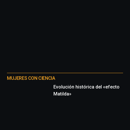
4
de
octubre.
La
iniciativa,
organizada
por
la
Cátedra…
MUJERES CON CIENCIA
Evolución histórica del «efecto
Matilda»