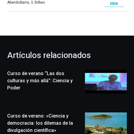
más,
Abandoibarra, 3
,
Bilbao
Bilbao
dará
la
bienvenida
al
otoño
con
la
Artículos relacionados
celebración
de
la
Curso de verano “Las dos
novena
edición
culturas y más allá”: Ciencia y
de
Poder
Bilbo
Zientzia
Plaza
(BZP),
Curso de verano: «Ciencia y
un
festival
democracia: los dilemas de la
que
divulgación científica»
llenará