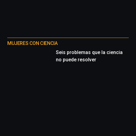
por
la
Cátedra…
MUJERES CON CIENCIA
Seis problemas que la ciencia
no puede resolver