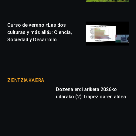
la
ciudad
de
monólogos,
Curso de verano «Las dos
exposiciones,
culturas y más allá»: Ciencia,
conferencias,
Sociedad y Desarrollo
docufórums
y
espectáculos
de
ciencia
Otros
del
proyectos
16
ZIENTZIA KAIERA
de
Dozena erdi ariketa 2026ko
septiembre
udarako (2): trapezioaren aldea
al
4
de
octubre.
La
iniciativa,
organizada