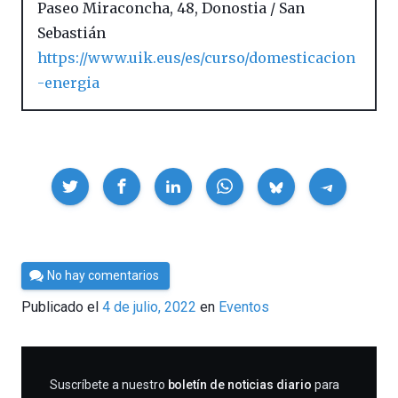
Paseo Miraconcha, 48
,
Donostia / San
Sebastián
https://www.uik.eus/es/curso/domesticacion
-energia
Compartir
Por
No hay comentarios
Cultura
Publicado el
4 de julio, 2022
en
Eventos
Cientifica
SUSCRIBIRME
Suscríbete a nuestro
boletín de noticias diario
para