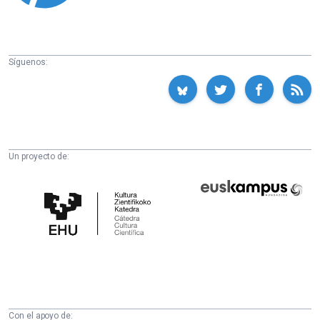
Síguenos:
Un proyecto de:
Cátedra
Euskampus
de
Fundazioa
Cultura
Científica
de
la
UPV/EHU
Con el apoyo de: