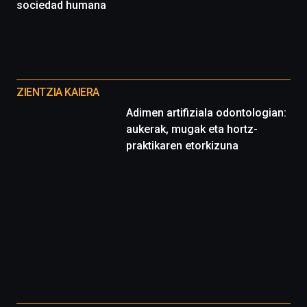
sociedad humana
espectáculos
de
ciencia
del
16
Otros
de
proyectos
septiembre
ZIENTZIA KAIERA
al
Adimen artifiziala odontologian:
4
aukerak, mugak eta hortz-
de
octubre.
praktikaren etorkizuna
La
iniciativa,
organizada
por
la
Cátedra…