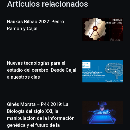
Artículos relacionados
celebración
de
la
Naukas Bilbao 2022: Pedro
novena
edición
Ramón y Cajal
de
Bilbo
Zientzia
Plaza
(BZP),
Nuevas tecnologías para el
un
festival
estudio del cerebro: Desde Cajal
que
a nuestros días
llenará
la
ciudad
de
monólogos,
Ginés Morata – P4K 2019: La
exposiciones,
Biología del siglo XXI, la
conferencias,
manipulación de la información
docufórums
genética y el futuro de la
y