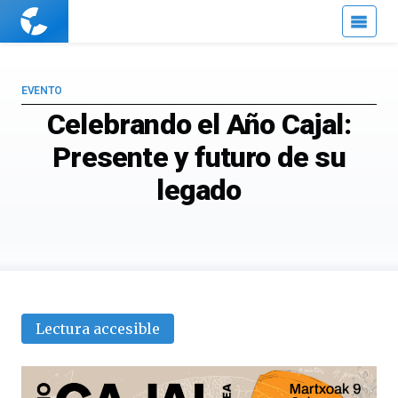
Cuaderno
de
Cultura
Científica
EVENTO
Celebrando el Año Cajal:
Presente y futuro de su
legado
Lectura accesible