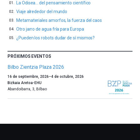
La Odisea… del pensamiento científico
Viaje alrededor del mundo
Metamateriales amorfos, la fuerza del caos
Otro jarro de agua fría para Europa
¿Pueden los robots dudar de sí mismos?
PRÓXIMOS EVENTOS
Bilbo Zientzia Plaza 2026
Un
16 de septiembre, 2026
–
4 de octubre, 2026
año
Bizkaia Aretoa-EHU
más,
Abandoibarra, 3
,
Bilbao
Bilbao
dará
la
bienvenida
al
otoño
con
la