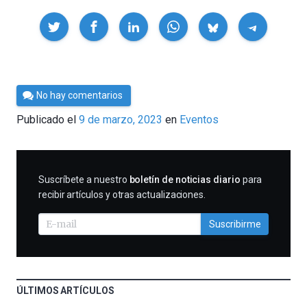
Compartir
Por
No hay comentarios
César
Publicado el
9 de marzo, 2023
en
Eventos
Tomé
SUSCRIBIRME
Suscríbete a nuestro
boletín de noticias diario
para
recibir artículos y otras actualizaciones.
Suscribirme
ÚLTIMOS ARTÍCULOS