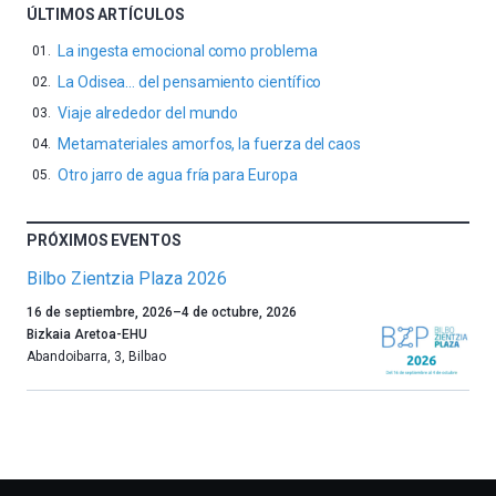
ÚLTIMOS ARTÍCULOS
La ingesta emocional como problema
La Odisea… del pensamiento científico
Viaje alrededor del mundo
Metamateriales amorfos, la fuerza del caos
Otro jarro de agua fría para Europa
PRÓXIMOS EVENTOS
Bilbo Zientzia Plaza 2026
Un
16 de septiembre, 2026
–
4 de octubre, 2026
año
Bizkaia Aretoa-EHU
más,
Abandoibarra, 3
,
Bilbao
Bilbao
dará
la
bienvenida
al
otoño