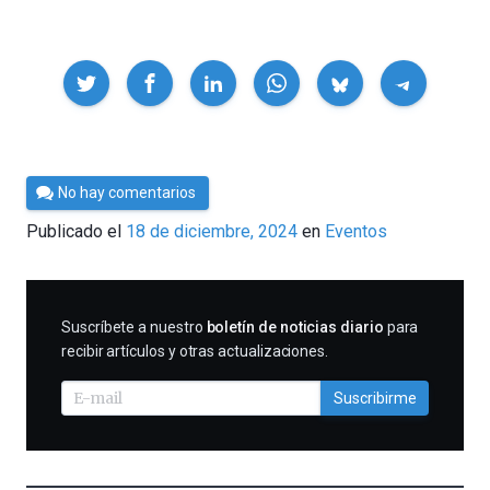
Compartir
Por
No hay comentarios
Cultura
Publicado el
18 de diciembre, 2024
en
Eventos
Cientifica
SUSCRIBIRME
Suscríbete a nuestro
boletín de noticias diario
para
recibir artículos y otras actualizaciones.
Suscribirme