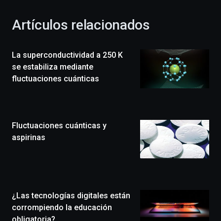
con
la
Artículos relacionados
celebración
de
la
La superconductividad a 250 K
novena
edición
se estabiliza mediante
de
fluctuaciones cuánticas
Bilbo
Zientzia
Plaza
(BZP),
Fluctuaciones cuánticas y
un
festival
aspirinas
que
llenará
la
ciudad
de
monólogos,
¿Las tecnologías digitales están
exposiciones,
corrompiendo la educación
conferencias,
obligatoria?