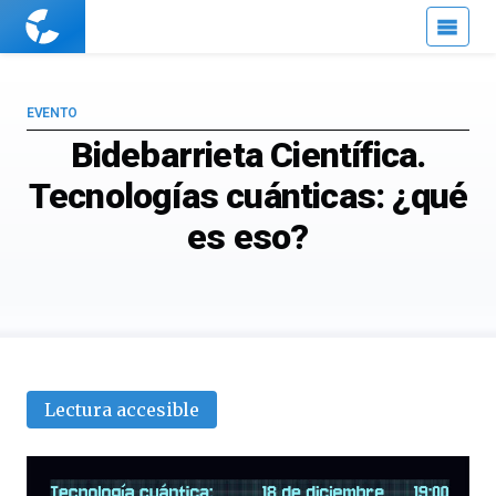
Cuaderno
de
Cultura
Científica
EVENTO
Bidebarrieta Científica.
Tecnologías cuánticas: ¿qué
es eso?
Lectura accesible