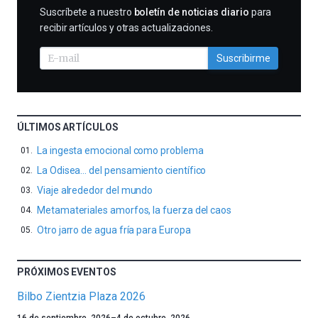
SUSCRIBIRME
Suscríbete a nuestro
boletín de noticias diario
para
recibir artículos y otras actualizaciones.
Suscribirme
ÚLTIMOS ARTÍCULOS
La ingesta emocional como problema
La Odisea… del pensamiento científico
Viaje alrededor del mundo
Metamateriales amorfos, la fuerza del caos
Otro jarro de agua fría para Europa
PRÓXIMOS EVENTOS
Bilbo Zientzia Plaza 2026
Un
16 de septiembre, 2026
–
4 de octubre, 2026