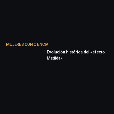
iniciativa,
organizada
por
la
Cátedra…
MUJERES CON CIENCIA
Evolución histórica del «efecto
Matilda»