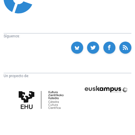
Síguenos:
Un proyecto de:
Cátedra
Euskampus
de
Fundazioa
Cultura
Científica
de
la
UPV/EHU