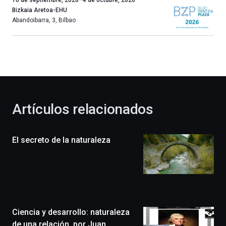
año
Bizkaia Aretoa-EHU
más,
Abandoibarra, 3
,
Bilbao
Bilbao
dará
la
bienvenida
al
otoño
con
la
Artículos relacionados
celebración
de
la
El secreto de la naturaleza
novena
edición
de
Bilbo
Zientzia
Plaza
(BZP),
Ciencia y desarrollo: naturaleza
un
festival
de una relación, por Juan