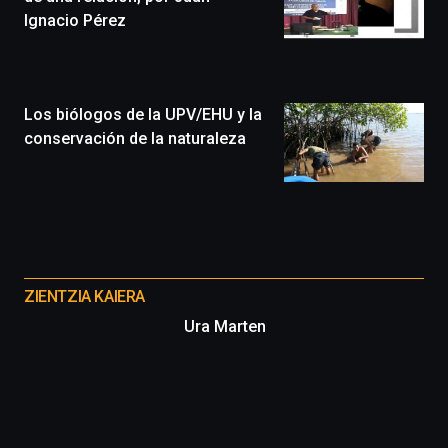
que
Ignacio Pérez
llenará
la
ciudad
de
monólogos,
Los biólogos de la UPV/EHU y la
exposiciones,
conservación de la naturaleza
conferencias,
docufórums
y
espectáculos
de
ciencia
Otros
del
proyectos
16
ZIENTZIA KAIERA
de
Ura Marten
septiembre
al
4
de
octubre.
La