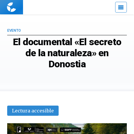
Cuaderno
de
Cultura
Científica
EVENTO
El documental «El secreto
de la naturaleza» en
Donostia
Lectura accesible