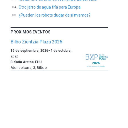
Otro jarro de agua fría para Europa
¿Pueden los robots dudar de sí mismos?
PRÓXIMOS EVENTOS
Bilbo Zientzia Plaza 2026
Un
16 de septiembre, 2026
–
4 de octubre,
año
2026
más,
Bizkaia Aretoa-EHU
Bilbao
Abandoibarra, 3
,
Bilbao
dará
la
bienvenida
al
otoño
con
la
celebración
de
la