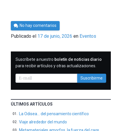
Por
No hay comentarios
César
Publicado el
17 de junio, 2026
en
Eventos
Tomé
SUSCRIBIRME
Suscríbete a nuestro
boletín de noticias diario
para recibir artículos y otras actualizaciones.
Suscribirme
ÚLTIMOS ARTÍCULOS
La Odisea… del pensamiento científico
Viaje alrededor del mundo
Metamateriales amorfos, la fuerza del caos