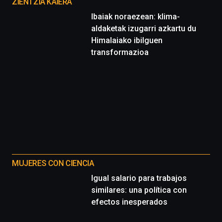
proyectos
ZIENTZIA KAIERA
Ibaiak noraezean: klima-
aldaketak izugarri azkartu du
Himalaiako ibilguen
transformazioa
MUJERES CON CIENCIA
Igual salario para trabajos
similares: una política con
efectos inesperados