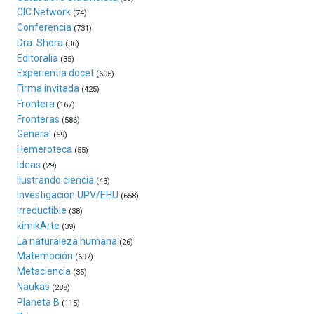
(BZP),
CIC Network
(74)
un
Conferencia
(731)
festival
Dra. Shora
(36)
que
Editoralia
(35)
llenará
Experientia docet
(605)
la
Firma invitada
(425)
ciudad
Frontera
(167)
de
Fronteras
monólogos,
(586)
General
exposiciones,
(69)
conferencias,
Hemeroteca
(55)
docufórums
Ideas
(29)
y
Ilustrando ciencia
(43)
espectáculos
Investigación UPV/EHU
(658)
de
Irreductible
(38)
ciencia
kimikArte
(39)
del
La naturaleza humana
(26)
16
Matemoción
(697)
de
Metaciencia
(35)
septiembre
Naukas
al
(288)
Planeta B
4
(115)