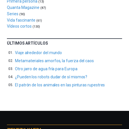
de
Primera persona
(13)
octubre.
Quanta Magazine
(87)
La
Series
(90)
iniciativa,
Vida fascinante
(61)
organizada
Vídeos cortos
(130)
por
la
Cátedra…
ÚLTIMOS ARTÍCULOS
Viaje alrededor del mundo
Metamateriales amorfos, la fuerza del caos
Otro jarro de agua fría para Europa
¿Pueden los robots dudar de sí mismos?
El patrón de los animales en las pinturas rupestres
Otros