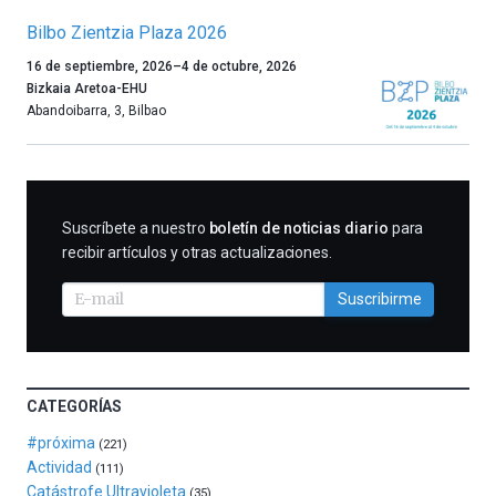
Bilbo Zientzia Plaza 2026
Un
16 de septiembre, 2026
–
4 de octubre, 2026
año
Bizkaia Aretoa-EHU
más,
Abandoibarra, 3
,
Bilbao
Bilbao
dará
la
bienvenida
al
SUSCRIBIRME
Suscríbete a nuestro
boletín de noticias diario
para
otoño
recibir artículos y otras actualizaciones.
con
la
Suscribirme
celebración
de
la
novena
edición
CATEGORÍAS
de
Bilbo
#próxima
(221)
Zientzia
Actividad
(111)
Plaza
Catástrofe Ultravioleta
(35)