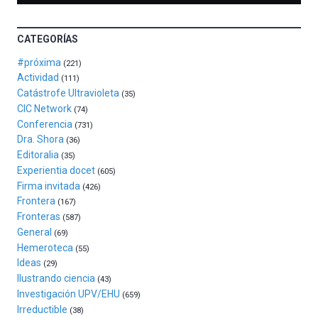
la
novena
edición
CATEGORÍAS
de
Bilbo
#próxima
(221)
Zientzia
Actividad
(111)
Plaza
Catástrofe Ultravioleta
(35)
(BZP),
CIC Network
(74)
un
Conferencia
(731)
festival
Dra. Shora
(36)
que
Editoralia
(35)
llenará
Experientia docet
(605)
la
Firma invitada
(426)
ciudad
Frontera
(167)
de
Fronteras
monólogos,
(587)
General
exposiciones,
(69)
conferencias,
Hemeroteca
(55)
docufórums
Ideas
(29)
y
Ilustrando ciencia
(43)
espectáculos
Investigación UPV/EHU
(659)
de
Irreductible
(38)
ciencia