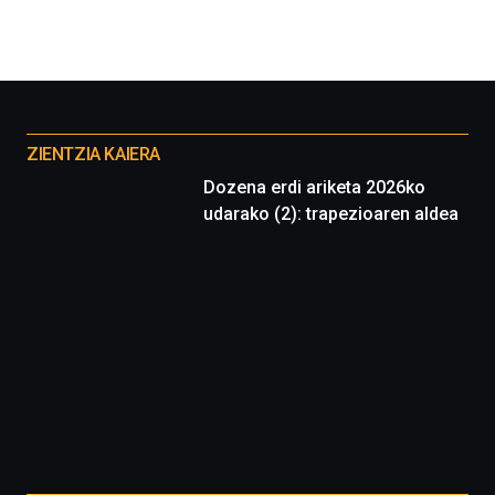
Otros
proyectos
ZIENTZIA KAIERA
Dozena erdi ariketa 2026ko
udarako (2): trapezioaren aldea