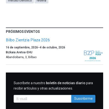
método científico
reseña
PRÓXIMOS EVENTOS
Bilbo Zientzia Plaza 2026
Un
16 de septiembre, 2026
–
4 de octubre, 2026
año
Bizkaia Aretoa-EHU
más,
Abandoibarra, 3
,
Bilbao
Bilbao
dará
la
bienvenida
al
SUSCRIBIRME
Suscríbete a nuestro
boletín de noticias diario
para
otoño
recibir artículos y otras actualizaciones.
con
la
Suscribirme
celebración
de