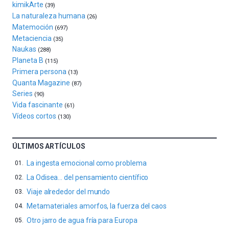
kimikArte
(39)
del
La naturaleza humana
(26)
16
Matemoción
(697)
de
Metaciencia
(35)
septiembre
Naukas
al
(288)
Planeta B
4
(115)
de
Primera persona
(13)
octubre.
Quanta Magazine
(87)
La
Series
(90)
iniciativa,
Vida fascinante
(61)
organizada
Vídeos cortos
(130)
por
la
Cátedra…
ÚLTIMOS ARTÍCULOS
La ingesta emocional como problema
La Odisea… del pensamiento científico
Viaje alrededor del mundo
Metamateriales amorfos, la fuerza del caos
Otro jarro de agua fría para Europa