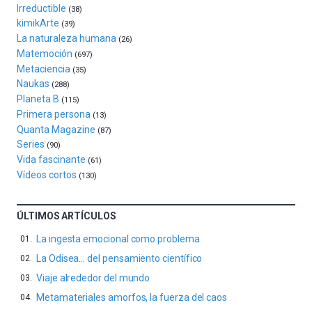
de
Irreductible
(38)
ciencia
kimikArte
(39)
del
La naturaleza humana
(26)
16
Matemoción
(697)
de
Metaciencia
(35)
septiembre
Naukas
al
(288)
Planeta B
4
(115)
de
Primera persona
(13)
octubre.
Quanta Magazine
(87)
La
Series
(90)
iniciativa,
Vida fascinante
(61)
organizada
Vídeos cortos
(130)
por
la
Cátedra…
ÚLTIMOS ARTÍCULOS
La ingesta emocional como problema
La Odisea… del pensamiento científico
Viaje alrededor del mundo
Metamateriales amorfos, la fuerza del caos