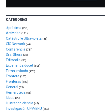
de
la
novena
edición
CATEGORÍAS
de
Bilbo
#próxima
(221)
Zientzia
Actividad
(111)
Plaza
Catástrofe Ultravioleta
(35)
(BZP),
CIC Network
(74)
un
Conferencia
(731)
festival
Dra. Shora
(36)
que
Editoralia
(35)
llenará
Experientia docet
(605)
la
Firma invitada
(426)
ciudad
Frontera
(167)
de
Fronteras
monólogos,
(587)
General
exposiciones,
(69)
conferencias,
Hemeroteca
(55)
docufórums
Ideas
(29)
y
Ilustrando ciencia
(43)
espectáculos
Investigación UPV/EHU
(659)