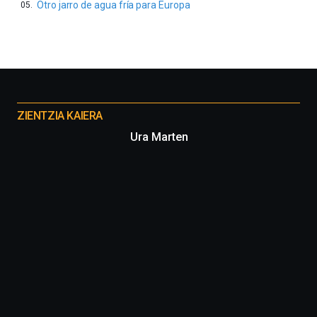
Otro jarro de agua fría para Europa
Otros
proyectos
ZIENTZIA KAIERA
Ura Marten