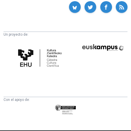
Un proyecto de:
Cátedra
Euskampus
de
Fundazioa
Cultura
Científica
de
la
UPV/EHU
Con el apoyo de:
Eusko
Jaurlaritza
-
Zientzia,