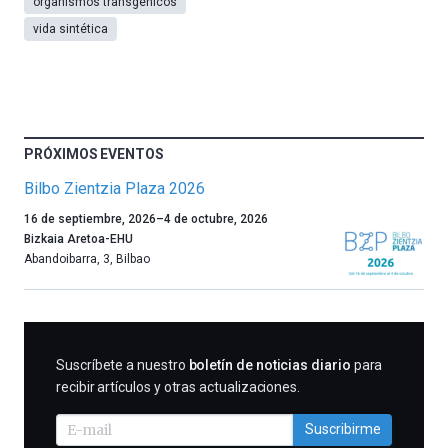
organismos transgénicos
vida sintética
PRÓXIMOS EVENTOS
Bilbo Zientzia Plaza 2026
Un
16 de septiembre, 2026
–
4 de octubre, 2026
año
Bizkaia Aretoa-EHU
más,
Abandoibarra, 3
,
Bilbao
Bilbao
dará
la
bienvenida
al
SUSCRIBIRME
Suscríbete a nuestro
boletín de noticias diario
para
otoño
recibir artículos y otras actualizaciones.
con
la
Suscribirme
celebración