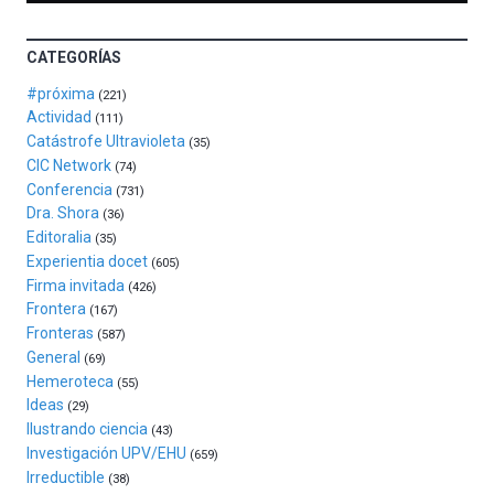
la
novena
edición
CATEGORÍAS
de
Bilbo
#próxima
(221)
Zientzia
Actividad
(111)
Plaza
Catástrofe Ultravioleta
(35)
(BZP),
CIC Network
(74)
un
Conferencia
(731)
festival
Dra. Shora
(36)
que
Editoralia
(35)
llenará
Experientia docet
(605)
la
Firma invitada
(426)
ciudad
Frontera
(167)
de
Fronteras
monólogos,
(587)
General
exposiciones,
(69)
conferencias,
Hemeroteca
(55)
docufórums
Ideas
(29)
y
Ilustrando ciencia
(43)
espectáculos
Investigación UPV/EHU
(659)
de
Irreductible
(38)
ciencia