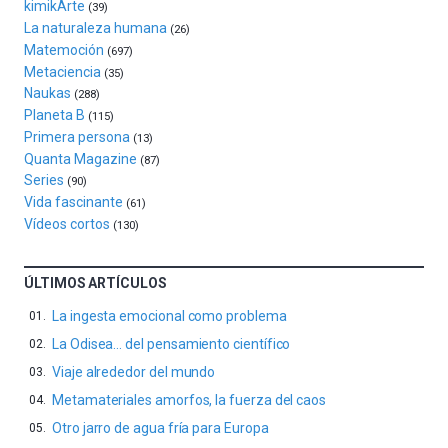
kimikArte
(39)
del
La naturaleza humana
(26)
16
Matemoción
(697)
de
Metaciencia
(35)
septiembre
Naukas
al
(288)
Planeta B
4
(115)
de
Primera persona
(13)
octubre.
Quanta Magazine
(87)
La
Series
(90)
iniciativa,
Vida fascinante
(61)
organizada
Vídeos cortos
(130)
por
la
Cátedra…
ÚLTIMOS ARTÍCULOS
La ingesta emocional como problema
La Odisea… del pensamiento científico
Viaje alrededor del mundo
Metamateriales amorfos, la fuerza del caos
Otro jarro de agua fría para Europa