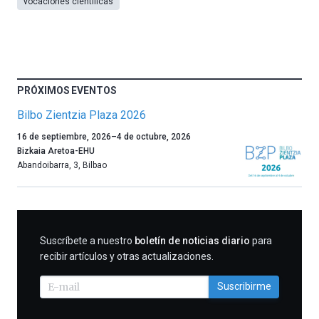
vocaciones científicas
PRÓXIMOS EVENTOS
Bilbo Zientzia Plaza 2026
Un
16 de septiembre, 2026
–
4 de octubre, 2026
año
Bizkaia Aretoa-EHU
más,
Abandoibarra, 3
,
Bilbao
Bilbao
dará
la
bienvenida
al
SUSCRIBIRME
Suscríbete a nuestro
boletín de noticias diario
para
otoño
recibir artículos y otras actualizaciones.
con
la
Suscribirme
celebración
de