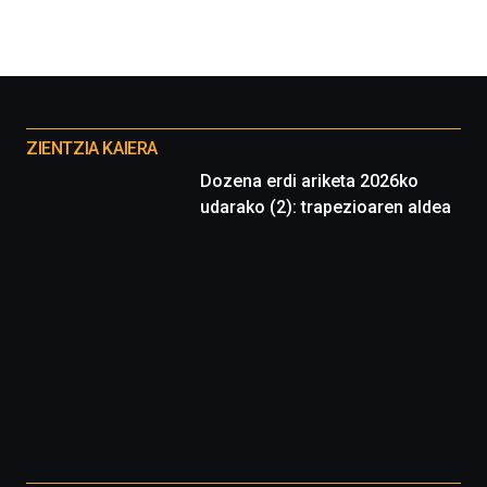
Otros
proyectos
ZIENTZIA KAIERA
Dozena erdi ariketa 2026ko
udarako (2): trapezioaren aldea