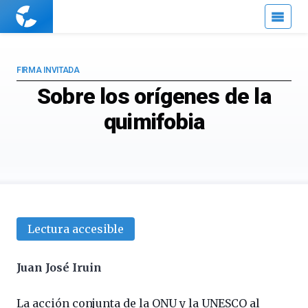
Cuaderno
de
Cultura
Científica
FIRMA INVITADA
Sobre los orígenes de la
quimifobia
Lectura accesible
Juan José Iruin
La acción conjunta de la ONU y la UNESCO al