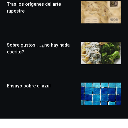
Tras los orígenes del arte
novena
edición
rupestre
de
Bilbo
Zientzia
Plaza
(BZP),
Sobre gustos……¿no hay nada
un
festival
escrito?
que
llenará
la
ciudad
de
monólogos,
Ensayo sobre el azul
exposiciones,
conferencias,
docufórums
y
espectáculos
de
ciencia