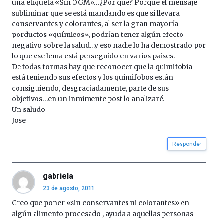
una etiqueta «Sin OGM»…¿Por qué? Porque el mensaje
subliminar que se está mandando es que si llevara
conservantes y colorantes, al ser la gran mayoría
porductos «químicos», podrían tener algún efecto
negativo sobre la salud…y eso nadie lo ha demostrado por
lo que ese lema está perseguido en varios paises.
De todas formas hay que reconocer que la quimifobia
está teniendo sus efectos y los quimifobos están
consiguiendo, desgraciadamente, parte de sus
objetivos…en un inmimente post lo analizaré.
Un saludo
Jose
Responder
gabriela
23 de agosto, 2011
Creo que poner «sin conservantes ni colorantes» en
algún alimento procesado , ayuda a aquellas personas