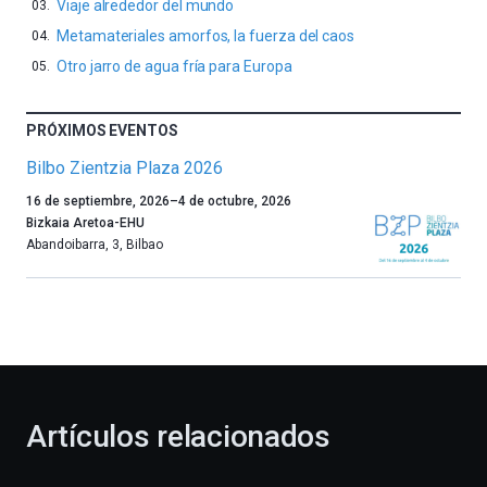
Viaje alrededor del mundo
Metamateriales amorfos, la fuerza del caos
Otro jarro de agua fría para Europa
PRÓXIMOS EVENTOS
Bilbo Zientzia Plaza 2026
Un
16 de septiembre, 2026
–
4 de octubre, 2026
año
Bizkaia Aretoa-EHU
más,
Abandoibarra, 3
,
Bilbao
Bilbao
dará
la
bienvenida
al
otoño
con
la
Artículos relacionados
celebración
de
la