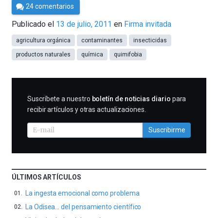
Por
24 comentarios
Cultura
Publicado el
13 de julio, 2011
en
Firma invitada
Cientifica
agricultura orgánica
contaminantes
insecticidas
productos naturales
química
quimifobia
SUSCRIBIRME
Suscríbete a nuestro
boletín de noticias diario
para
recibir artículos y otras actualizaciones.
Suscribirme
ÚLTIMOS ARTÍCULOS
La ingesta emocional como problema
La Odisea… del pensamiento científico