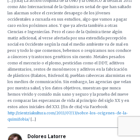
[…] [cita] La acción conjunta de la ONU y la UNESCO al declarar 2011
como Año Internacional de la Química es señal de que han saltado
las alarmas sobre el creciente desapego de los jóvenes
occidentales a cursarla en sus estudios, algo que vamos a pagar
caro en los próximos años. Y que ya afecta también a otras
Ciencias e Ingenierías. Pero el caso de la Química tiene algún
matiz adicional, al verse afectada por una extendida percepción
social en Occidente según la cual el medio ambiente va de mal en
peor y todo lo que comemos, bebemos o respiramos nos conduce
a cánceres y trastornos genéticos sin cuento. Metales pesados
como el mercurio o el plomo, pesticidas como el DDT, aditivos
alimentarios, restos de monómeros y aditivos en la fabricación
de plásticos (ftalatos, Bisfenol A), pueblan cabeceras alarmistas en
los medios de comunicación. Sin embargo, las agencias que velan
por nuestra salud, y los datos objetivos, muestran que nunca
hemos vivido y comido más sano y seguro y la prueba del nueve
es comparar las esperanzas de vida al principio del siglo XX y en
estos años iniciales del XXI. [fin de cita] via Facebook
http://zientziakultura.com/2011/07/13/sobre-los-origenes-de-la-
quimifobia/
[…]
Dolores Latorre