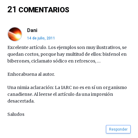
del
21
COMENTARIOS
16
de
septiembre
al
Dani
4
14 de julio, 2011
de
octubre.
Excelente artículo. Los ejemplos son muy ilustrativos, se
La
quedan cortos, porque hay multitud de ellos: bisfenol en
iniciativa,
biberones, ciclamato sódico en refrescos, …
organizada
por
Enhorabuena al autor.
la
Cátedra…
Una nimia aclaración: La IARC no es en sí un organismo
canadiense. Al leerse el artículo da una impresión
desacertada.
Saludos
Responder