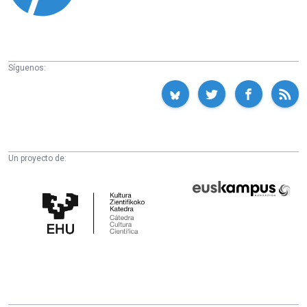
Síguenos:
Un proyecto de:
Cátedra
Euskampus
de
Fundazioa
Cultura
Científica
de
la
UPV/EHU