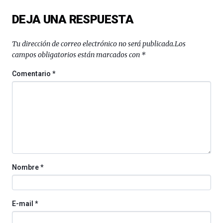
del
DEJA UNA RESPUESTA
16
de
septiembre
Tu dirección de correo electrónico no será publicada.
Los
al
campos obligatorios están marcados con
*
4
de
Comentario
*
octubre.
La
iniciativa,
organizada
por
la
Cátedra…
Nombre
*
E-mail
*