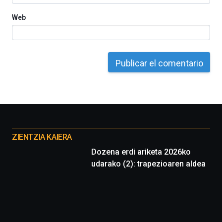
Web
Otros
proyectos
ZIENTZIA KAIERA
Dozena erdi ariketa 2026ko
udarako (2): trapezioaren aldea