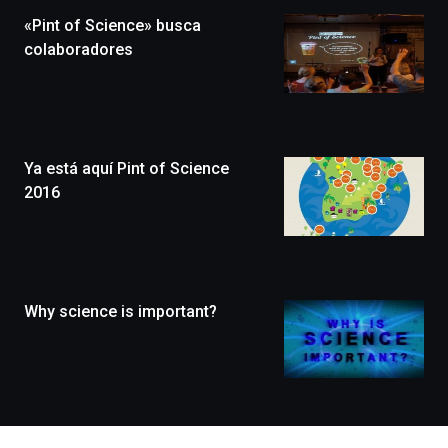
la
«Pint of Science» busca
novena
edición
colaboradores
de
Bilbo
Zientzia
Plaza
(BZP),
Ya está aquí Pint of Science
un
festival
2016
que
llenará
la
ciudad
de
monólogos,
Why science is important?
exposiciones,
conferencias,
docufórums
y
espectáculos
de
ciencia