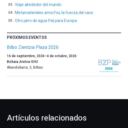
Viaje alrededor del mundo
Metamateriales amorfos, la fuerza del caos
Otro jarro de agua fría para Europa
PRÓXIMOS EVENTOS
Bilbo Zientzia Plaza 2026
Un
16 de septiembre, 2026
–
4 de octubre, 2026
año
Bizkaia Aretoa-EHU
más,
Abandoibarra, 3
,
Bilbao
Bilbao
dará
la
bienvenida
al
otoño
con
la
Artículos relacionados
celebración
de