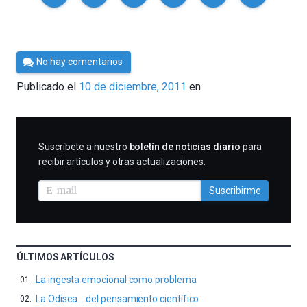
Por
No hay comentarios
Cultura
Publicado el
10 de diciembre, 2011
en
Cientifica
SUSCRIBIRME
Suscríbete a nuestro
boletín de noticias diario
para
recibir artículos y otras actualizaciones.
Suscribirme
ÚLTIMOS ARTÍCULOS
La ingesta emocional como problema
La Odisea… del pensamiento científico