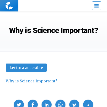
Cuaderno
de
Cultura
Científica
Why is Science Important?
Lectura accesible
Why is Science Important?
Compartir