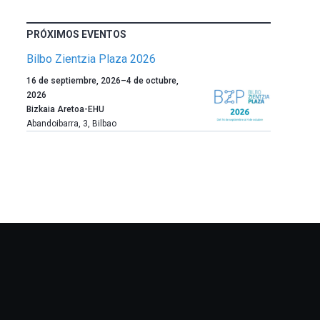
PRÓXIMOS EVENTOS
Bilbo Zientzia Plaza 2026
Un
16 de septiembre, 2026
–
4 de octubre,
año
2026
más,
Bizkaia Aretoa-EHU
Bilbao
Abandoibarra, 3
,
Bilbao
dará
la
bienvenida
al
otoño
con
la
celebración
de
la
novena
edición
de