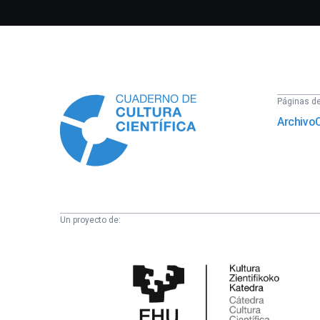
Información
Páginas del
Archivo
Un proyecto de:
Cátedra
de
Cultura
Científica
de