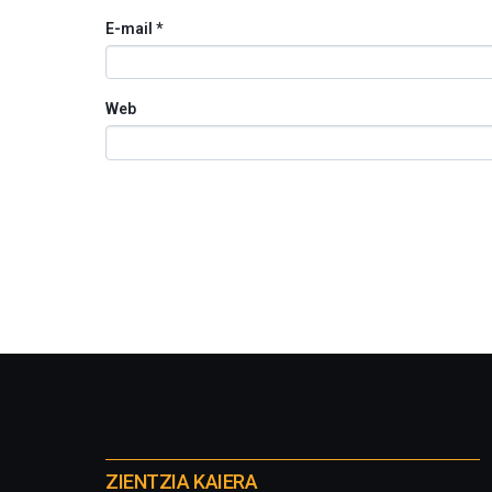
E-mail
*
Web
Otros
proyectos
ZIENTZIA KAIERA