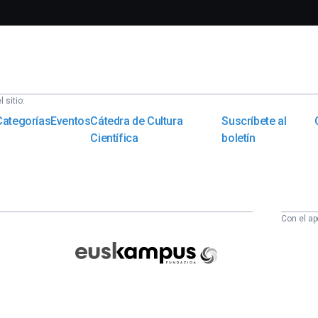
 sitio:
Categorías
Eventos
Cátedra de Cultura
Suscríbete al
Científica
boletín
Con el ap
Euskampus
Fundazioa