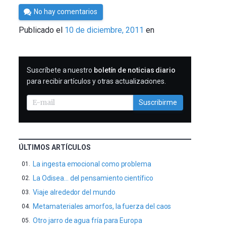
Por
No hay comentarios
Cultura
Publicado el
10 de diciembre, 2011
en
Cientifica
SUSCRIBIRME
Suscríbete a nuestro
boletín de noticias diario
para recibir artículos y otras actualizaciones.
Suscribirme
ÚLTIMOS ARTÍCULOS
La ingesta emocional como problema
La Odisea… del pensamiento científico
Viaje alrededor del mundo
Metamateriales amorfos, la fuerza del caos
Otro jarro de agua fría para Europa