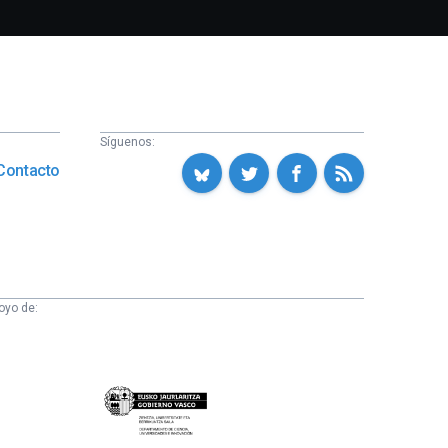
Síguenos:
Contacto
oyo de:
Eusko
Jaurlaritza
-