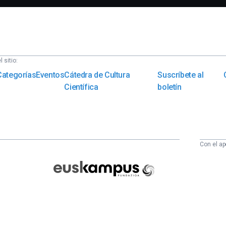
 sitio:
Categorías
Eventos
Cátedra de Cultura
Suscríbete al
Científica
boletín
Con el ap
Euskampus
Fundazioa