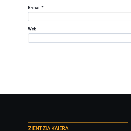
E-mail
*
Web
Otros
proyectos
ZIENTZIA KAIERA