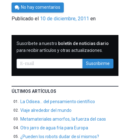
Por
No hay comentarios
Cultura
Publicado el
10 de diciembre, 2011
en
Cientifica
SUSCRIBIRME
Suscríbete a nuestro
boletín de noticias diario
para recibir artículos y otras actualizaciones.
Suscribirme
ÚLTIMOS ARTÍCULOS
La Odisea… del pensamiento científico
Viaje alrededor del mundo
Metamateriales amorfos, la fuerza del caos
Otro jarro de agua fría para Europa
¿Pueden los robots dudar de sí mismos?