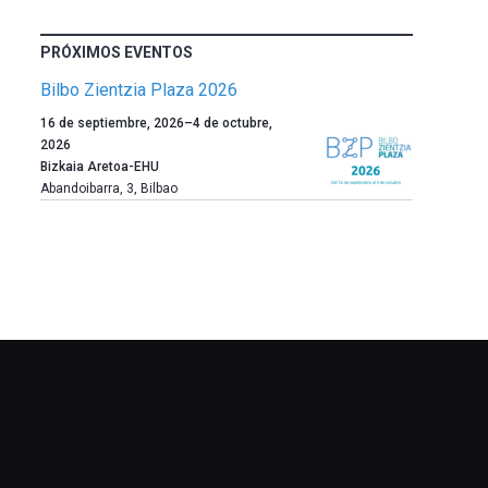
PRÓXIMOS EVENTOS
Bilbo Zientzia Plaza 2026
Un
16 de septiembre, 2026
–
4 de octubre,
año
2026
más,
Bizkaia Aretoa-EHU
Bilbao
Abandoibarra, 3
,
Bilbao
dará
la
bienvenida
al
otoño
con
la
celebración
de
la
novena
edición
de