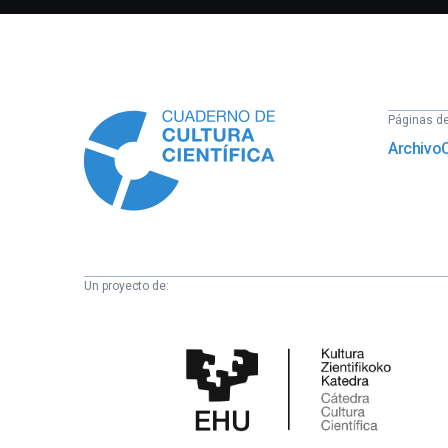
Información
Páginas del
Archivo
Un proyecto de:
Cátedra
de
Cultura
Científica
de
la