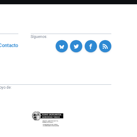
Síguenos:
Contacto
oyo de:
Eusko
Jaurlaritza
-
Zientzia,