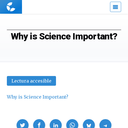
Cuaderno
de
Cultura
Científica
Why is Science Important?
Lectura accesible
Why is Science Important?
Compartir