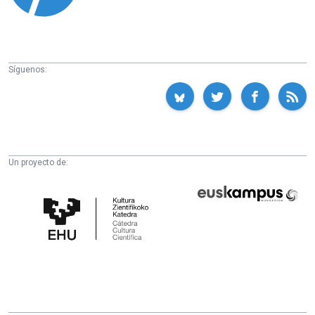
Síguenos:
Un proyecto de:
Cátedra
Euskampus
de
Fundazioa
Cultura
Científica
de
la
UPV/EHU