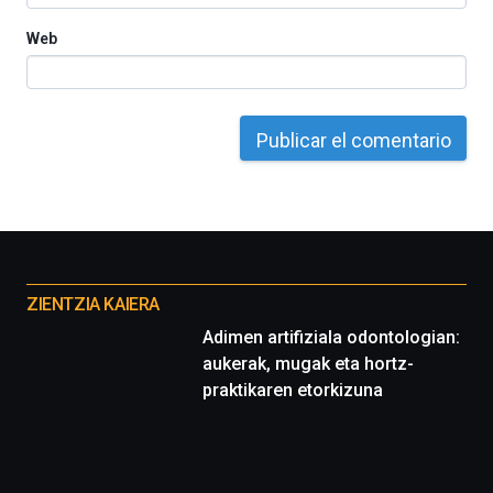
Web
Otros
proyectos
ZIENTZIA KAIERA
Adimen artifiziala odontologian:
aukerak, mugak eta hortz-
praktikaren etorkizuna