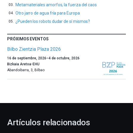
Metamateriales amorfos, la fuerza del caos
Otro jarro de agua fría para Europa
¿Pueden los robots dudar de sí mismos?
PRÓXIMOS EVENTOS
Bilbo Zientzia Plaza 2026
Un
16 de septiembre, 2026
–
4 de octubre, 2026
año
Bizkaia Aretoa-EHU
más,
Abandoibarra, 3
,
Bilbao
Bilbao
dará
la
bienvenida
al
otoño
con
la
Artículos relacionados
celebración
de