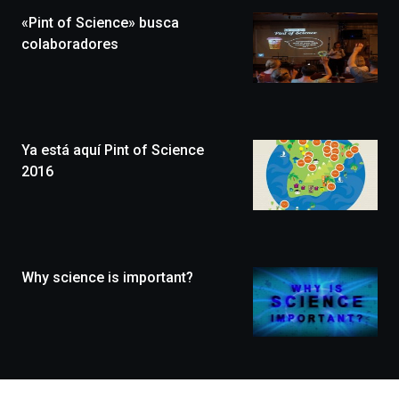
la
«Pint of Science» busca
novena
edición
colaboradores
de
Bilbo
Zientzia
Plaza
(BZP),
Ya está aquí Pint of Science
un
festival
2016
que
llenará
la
ciudad
de
monólogos,
Why science is important?
exposiciones,
conferencias,
docufórums
y
espectáculos
de
ciencia