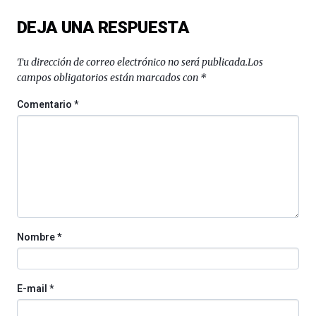
del
DEJA UNA RESPUESTA
16
de
septiembre
Tu dirección de correo electrónico no será publicada.
Los
al
campos obligatorios están marcados con
*
4
de
Comentario
*
octubre.
La
iniciativa,
organizada
por
la
Cátedra…
Nombre
*
E-mail
*