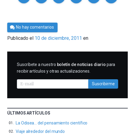
Por
No hay comentarios
Cultura
Publicado el
10 de diciembre, 2011
en
Cientifica
SUSCRIBIRME
Suscríbete a nuestro
boletín de noticias diario
para
recibir artículos y otras actualizaciones.
Suscribirme
ÚLTIMOS ARTÍCULOS
La Odisea… del pensamiento científico
Viaje alrededor del mundo