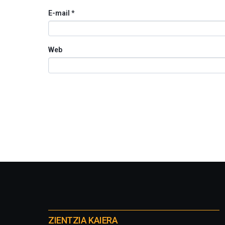
E-mail
*
Web
Otros
proyectos
ZIENTZIA KAIERA