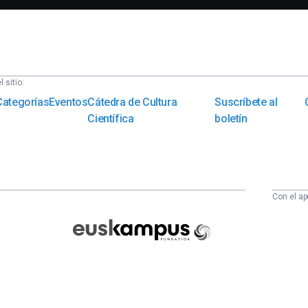
 sitio:
Categorías
Eventos
Cátedra de Cultura
Suscríbete al
Científica
boletín
Con el ap
Euskampus
Fundazioa