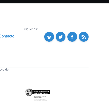
Síguenos:
Contacto
oyo de:
Eusko
Jaurlaritza
-
Zientzia,