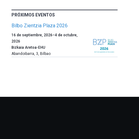
PRÓXIMOS EVENTOS
Bilbo Zientzia Plaza 2026
Un
16 de septiembre, 2026
–
4 de octubre,
año
2026
más,
Bizkaia Aretoa-EHU
Bilbao
Abandoibarra, 3
,
Bilbao
dará
la
bienvenida
al
otoño
con
la
celebración
de
la
novena
edición
de