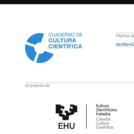
Información
Páginas del
Archivo
Un proyecto de:
Cátedra
de
Cultura
Científica
de
la