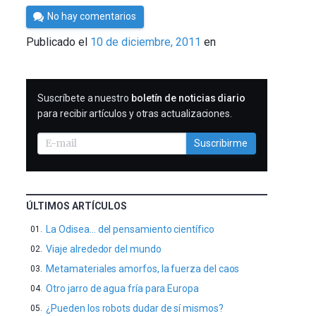
Por
No hay comentarios
Cultura
Publicado el
10 de diciembre, 2011
en
Cientifica
SUSCRIBIRME
Suscríbete a nuestro
boletín de noticias diario
para recibir artículos y otras actualizaciones.
Suscribirme
ÚLTIMOS ARTÍCULOS
La Odisea… del pensamiento científico
Viaje alrededor del mundo
Metamateriales amorfos, la fuerza del caos
Otro jarro de agua fría para Europa
¿Pueden los robots dudar de sí mismos?