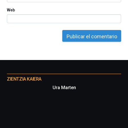
Web
Otros
proyectos
ZIENTZIA KAIERA
Ura Marten