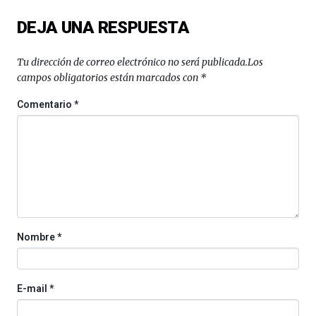
del
DEJA UNA RESPUESTA
16
de
septiembre
Tu dirección de correo electrónico no será publicada.
Los
al
campos obligatorios están marcados con
*
4
de
Comentario
*
octubre.
La
iniciativa,
organizada
por
la
Cátedra…
Nombre
*
E-mail
*