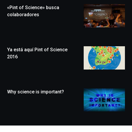
la
«Pint of Science» busca
novena
edición
colaboradores
de
Bilbo
Zientzia
Plaza
(BZP),
Ya está aquí Pint of Science
un
festival
2016
que
llenará
la
ciudad
de
monólogos,
Why science is important?
exposiciones,
conferencias,
docufórums
y
espectáculos
de
ciencia