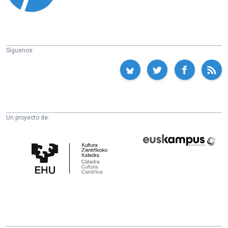
Síguenos:
Un proyecto de:
Cátedra
Euskampus
de
Fundazioa
Cultura
Científica
de
la
UPV/EHU