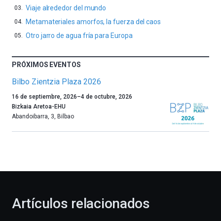
Viaje alrededor del mundo
Metamateriales amorfos, la fuerza del caos
Otro jarro de agua fría para Europa
PRÓXIMOS EVENTOS
Bilbo Zientzia Plaza 2026
Un
16 de septiembre, 2026
–
4 de octubre, 2026
año
Bizkaia Aretoa-EHU
más,
Abandoibarra, 3
,
Bilbao
Bilbao
dará
la
bienvenida
al
otoño
con
la
Artículos relacionados
celebración
de