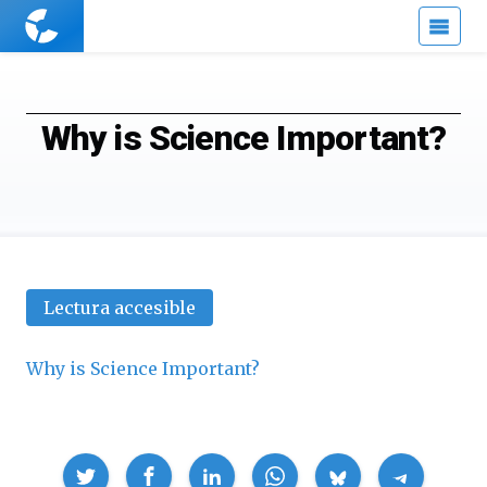
Cuaderno
de
Cultura
Científica
Why is Science Important?
Lectura accesible
Why is Science Important?
Compartir