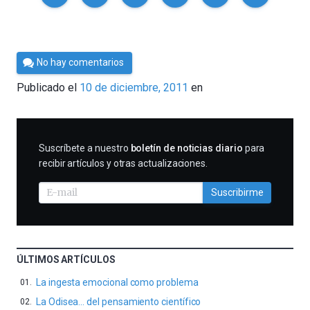
Por
No hay comentarios
Cultura
Publicado el
10 de diciembre, 2011
en
Cientifica
SUSCRIBIRME
Suscríbete a nuestro
boletín de noticias diario
para
recibir artículos y otras actualizaciones.
Suscribirme
ÚLTIMOS ARTÍCULOS
La ingesta emocional como problema
La Odisea… del pensamiento científico