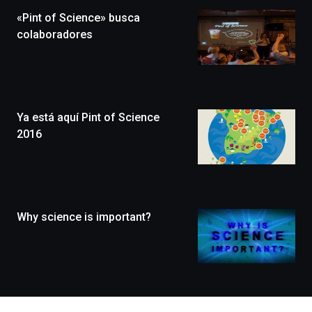
la
«Pint of Science» busca
novena
edición
colaboradores
de
Bilbo
Zientzia
Plaza
(BZP),
Ya está aquí Pint of Science
un
festival
2016
que
llenará
la
ciudad
de
monólogos,
Why science is important?
exposiciones,
conferencias,
docufórums
y
espectáculos
de
ciencia