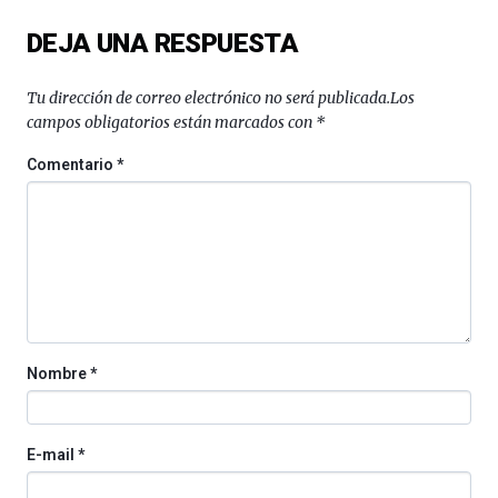
del
DEJA UNA RESPUESTA
16
de
septiembre
Tu dirección de correo electrónico no será publicada.
Los
al
campos obligatorios están marcados con
*
4
de
Comentario
*
octubre.
La
iniciativa,
organizada
por
la
Cátedra…
Nombre
*
E-mail
*