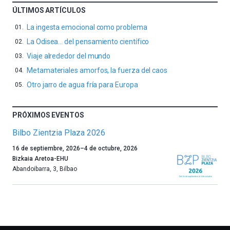
ÚLTIMOS ARTÍCULOS
La ingesta emocional como problema
La Odisea… del pensamiento científico
Viaje alrededor del mundo
Metamateriales amorfos, la fuerza del caos
Otro jarro de agua fría para Europa
PRÓXIMOS EVENTOS
Bilbo Zientzia Plaza 2026
Un
16 de septiembre, 2026
–
4 de octubre, 2026
año
Bizkaia Aretoa-EHU
más,
Abandoibarra, 3
,
Bilbao
Bilbao
dará
la
bienvenida
al
otoño