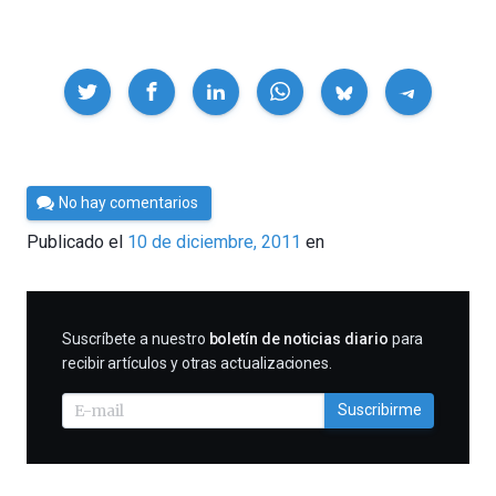
Compartir
Por
No hay comentarios
Cultura
Publicado el
10 de diciembre, 2011
en
Cientifica
SUSCRIBIRME
Suscríbete a nuestro
boletín de noticias diario
para
recibir artículos y otras actualizaciones.
Suscribirme