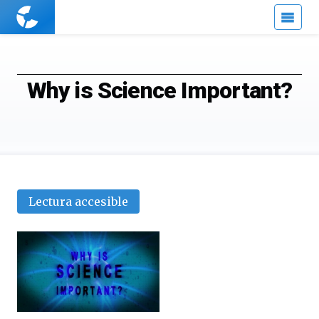
Cuaderno
de
Cultura
Científica
Why is Science Important?
Lectura accesible