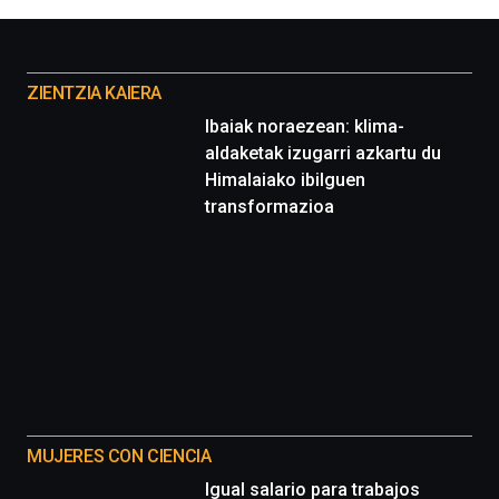
Otros
proyectos
ZIENTZIA KAIERA
Ibaiak noraezean: klima-
aldaketak izugarri azkartu du
Himalaiako ibilguen
transformazioa
MUJERES CON CIENCIA
Igual salario para trabajos