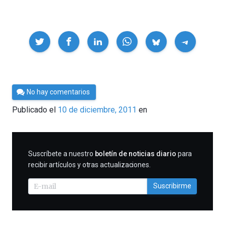
Compartir
Por
No hay comentarios
Cultura
Publicado el
10 de diciembre, 2011
en
Cientifica
SUSCRIBIRME
Suscríbete a nuestro
boletín de noticias diario
para
recibir artículos y otras actualizaciones.
Suscribirme