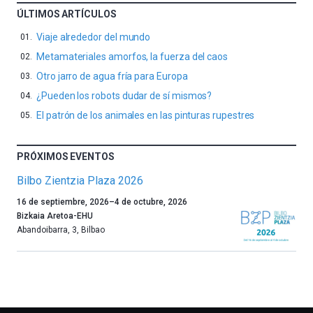
ÚLTIMOS ARTÍCULOS
Viaje alrededor del mundo
Metamateriales amorfos, la fuerza del caos
Otro jarro de agua fría para Europa
¿Pueden los robots dudar de sí mismos?
El patrón de los animales en las pinturas rupestres
PRÓXIMOS EVENTOS
Bilbo Zientzia Plaza 2026
Un
16 de septiembre, 2026
–
4 de octubre, 2026
año
Bizkaia Aretoa-EHU
más,
Abandoibarra, 3
,
Bilbao
Bilbao
dará
la
bienvenida
al
otoño