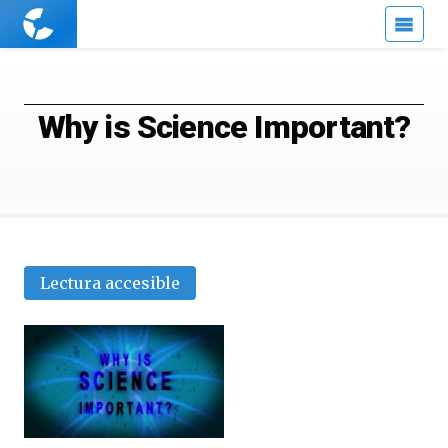
Cuaderno
de
Cultura
Científica
Why is Science Important?
Lectura accesible