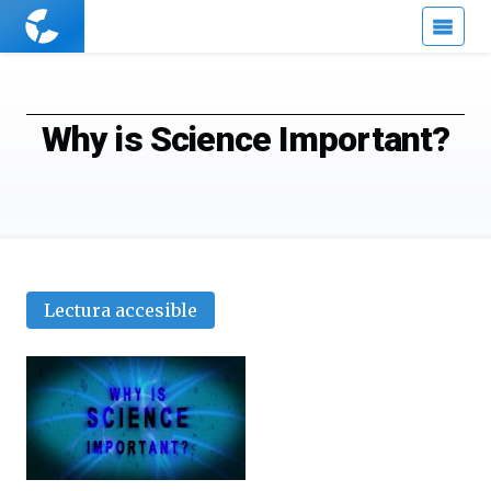
Cuaderno
de
Cultura
Científica
Why is Science Important?
Lectura accesible