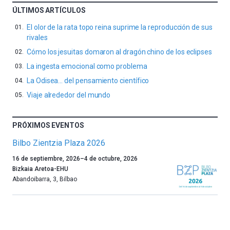
ÚLTIMOS ARTÍCULOS
El olor de la rata topo reina suprime la reproducción de sus
rivales
Cómo los jesuitas domaron al dragón chino de los eclipses
La ingesta emocional como problema
La Odisea… del pensamiento científico
Viaje alrededor del mundo
PRÓXIMOS EVENTOS
Bilbo Zientzia Plaza 2026
Un
16 de septiembre, 2026
–
4 de octubre, 2026
año
Bizkaia Aretoa-EHU
más,
Abandoibarra, 3
,
Bilbao
Bilbao
dará
la
bienvenida
al