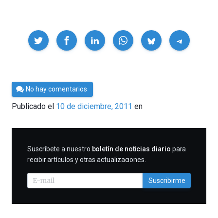
Compartir
Por
No hay comentarios
Cultura
Publicado el
10 de diciembre, 2011
en
Cientifica
SUSCRIBIRME
Suscríbete a nuestro
boletín de noticias diario
para
recibir artículos y otras actualizaciones.
Suscribirme